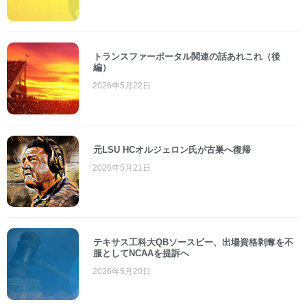
トランスファーポータル関連の話あれこれ（後
編）
2026年5月22日
元LSU HCオルジェロン氏が古巣へ復帰
2026年5月21日
テキサス工科大QBソースビー、出場資格剥奪を不
服としてNCAAを提訴へ
2026年5月20日