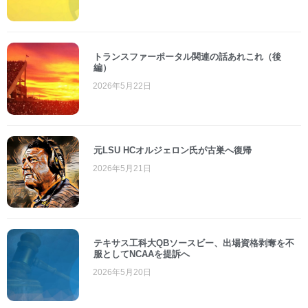
トランスファーポータル関連の話あれこれ（後
編）
2026年5月22日
元LSU HCオルジェロン氏が古巣へ復帰
2026年5月21日
テキサス工科大QBソースビー、出場資格剥奪を不
服としてNCAAを提訴へ
2026年5月20日