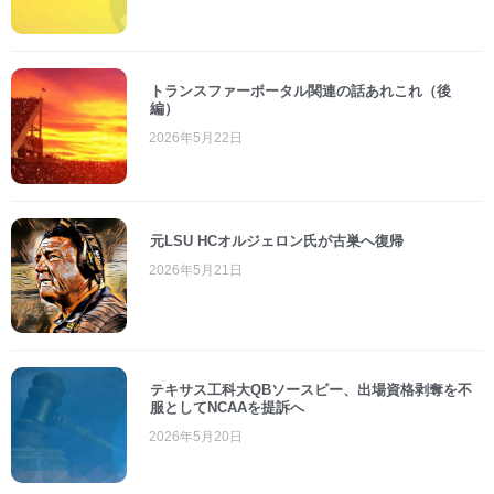
トランスファーポータル関連の話あれこれ（後
編）
2026年5月22日
元LSU HCオルジェロン氏が古巣へ復帰
2026年5月21日
テキサス工科大QBソースビー、出場資格剥奪を不
服としてNCAAを提訴へ
2026年5月20日