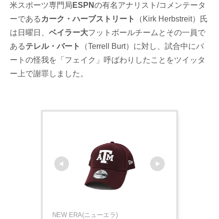
米スポーツ専門局
ESPN
の有名アナリスト/コメンテータ
ーである
カーク・ハーブストリート
（Kirk Herbstreit）氏
は日曜日、
ベイラー大
フットボールチームとその一員で
ある
テレル・バート
（Terrell Burt）に対し、試合中にバ
ートの怪我を「フェイク」呼ばわりしたことをツイッタ
ー上で謝罪しました。
NEW ERA(ニューエラ)