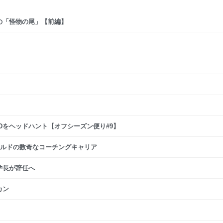
の「怪物の尾」【前編】
Dをヘッドハント【オフシーズン便り#9】
ナルドの数奇なコーチングキャリア
学長が辞任へ
カン