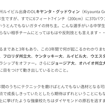
州ルイビル出身のOL
キヤンタ・グッドウィン
（Kiyaunta 
生ですが、すでに6フィート7インチ（200cm）に370パウ
）というとんでもないガタイの持ち主。こんな選手がいる中学
らない相手チームにとってはもはや反則技とも言えます・
るまであと3年もあり、この3年間で何が起こるかわかりま
、
フロリダ州立大
、
ケンタッキー大
、
ルイビル大
、
ウエス
ラシップをオファー。さらに
ジョージア大
、
オハイオ州立
に目をつけて動き出しているとのこと。
年間のうちにテクニックを磨けばとんでもない逸材となる可
点で成長しきっていたとしたら期待はずれということにも
上に挙げたような強豪校たちはダイヤモンドの原石を逃す