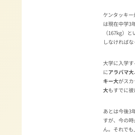
ケンタッキー
は現在中学3年
（167kg
しなければな
大学に入学す
に
アラバマ大
キー大
がスカ
大
もすでに彼
あとは今後3
すが、今の時
ん。それでも