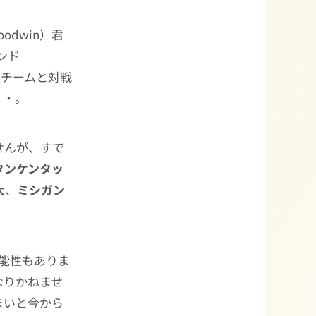
Goodwin）君
ンド
生チームと対戦
・・。
せんが、すで
タンケンタッ
大
、
ミシガン
能性もありま
なりかねませ
まいと今から