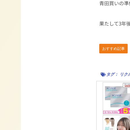
青田買いの準
果たして3年
おすすめ記事
タグ：
リク