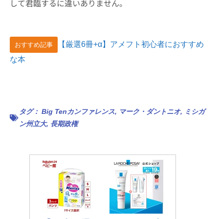
して君臨するに違いありません。
【厳選6冊+α】アメフト初心者におすすめ
おすすめ記事
な本
タグ：
Big Tenカンファレンス
,
マーク・ダントニオ
,
ミシガ
ン州立大
,
長期政権