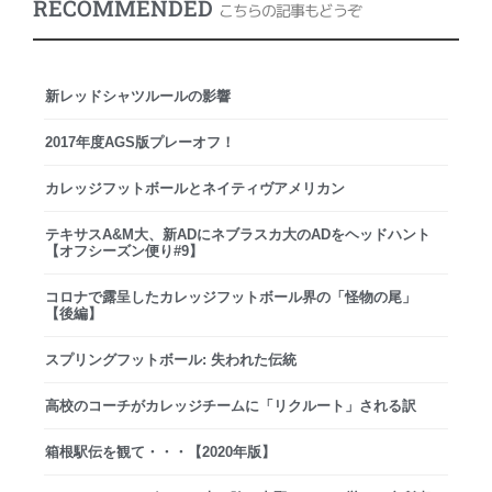
RECOMMENDED
こちらの記事もどうぞ
新レッドシャツルールの影響
2017年度AGS版プレーオフ！
カレッジフットボールとネイティヴアメリカン
テキサスA&M大、新ADにネブラスカ大のADをヘッドハント
【オフシーズン便り#9】
コロナで露呈したカレッジフットボール界の「怪物の尾」
【後編】
スプリングフットボール: 失われた伝統
高校のコーチがカレッジチームに「リクルート」される訳
箱根駅伝を観て・・・【2020年版】