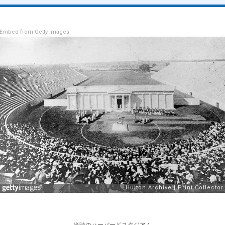
Embed from Getty Images
当時のハーバードスタジアム