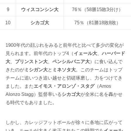
9
ウィスコンシン大
76％（58勝15敗3分け）
10
シカゴ大
75％（81勝18敗8敗）
1900年代の顔ぶれをみると前年代と比べて多少の変化が
見られます。前年代のトップ4（
イェール大
、
ハーバード
大
、
プリンストン大
、
ペンシルバニア大
）に食い込んで
きたのが
ミシガン大
と
ミネソタ大
。このチームはトップ
チームに追いつき追い越せと切磋琢磨し、力をつけてき
ました。また
エイモス・アロンゾ・スタグ
（Amos
Alonzo Stagg）監督率いる
シカゴ大
が全米に名を轟かせ
る時代でもありました。
しかし、カレッジフットボールが徐々に各地に広がって
いき、ルールが大きく改正されたこの時期でも
イェール