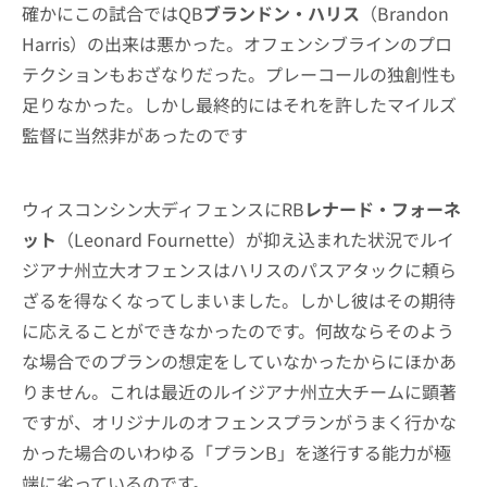
確かにこの試合ではQB
ブランドン・ハリス
（Brandon
Harris）の出来は悪かった。オフェンシブラインのプロ
テクションもおざなりだった。プレーコールの独創性も
足りなかった。しかし最終的にはそれを許したマイルズ
監督に当然非があったのです
ウィスコンシン大ディフェンスにRB
レナード・フォーネ
ット
（Leonard Fournette）が抑え込まれた状況でルイ
ジアナ州立大オフェンスはハリスのパスアタックに頼ら
ざるを得なくなってしまいました。しかし彼はその期待
に応えることができなかったのです。何故ならそのよう
な場合でのプランの想定をしていなかったからにほかあ
りません。これは最近のルイジアナ州立大チームに顕著
ですが、オリジナルのオフェンスプランがうまく行かな
かった場合のいわゆる「プランB」を遂行する能力が極
端に劣っているのです。