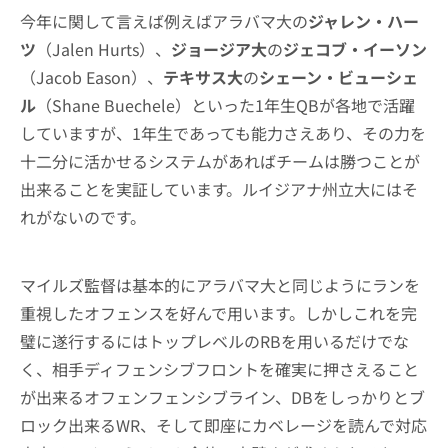
今年に関して言えば例えばアラバマ大の
ジャレン・ハー
ツ
（Jalen Hurts）、
ジョージア大
の
ジェコブ・イーソン
（Jacob Eason）、
テキサス大
の
シェーン・ビューシェ
ル
（Shane Buechele）といった1年生QBが各地で活躍
していますが、1年生であっても能力さえあり、その力を
十二分に活かせるシステムがあればチームは勝つことが
出来ることを実証しています。ルイジアナ州立大にはそ
れがないのです。
マイルズ監督は基本的にアラバマ大と同じようにランを
重視したオフェンスを好んで用います。しかしこれを完
璧に遂行するにはトップレベルのRBを用いるだけでな
く、相手ディフェンシブフロントを確実に押さえること
が出来るオフェンフェンシブライン、DBをしっかりとブ
ロック出来るWR、そして即座にカベレージを読んで対応