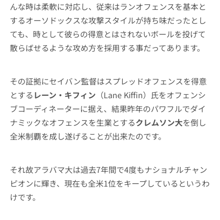
んな時は柔軟に対応し、従来はランオフェンスを基本と
するオーソドックスな攻撃スタイルが持ち味だったとし
ても、時として彼らの得意とはされないボールを投げて
散らばせるような攻め方を採用する事だってあります。
その証拠にセイバン監督はスプレッドオフェンスを得意
とする
レーン・キフィン
（Lane Kiffin）氏をオフェンシ
ブコーディネーターに据え、結果昨年のパワフルでダイ
ナミックなオフェンスを生業とする
クレムソン大
を倒し
全米制覇を成し遂げることが出来たのです。
それ故アラバマ大は過去7年間で4度もナショナルチャン
ピオンに輝き、現在も全米1位をキープしているというわ
けです。