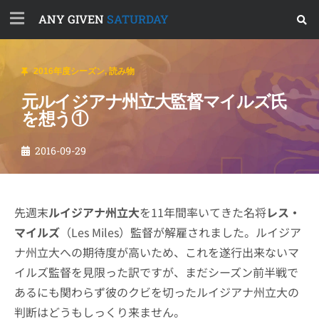
ANY GIVEN
SATURDAY
2016年度シーズン
,
読み物
元ルイジアナ州立大監督マイルズ氏
を想う①
2016-09-29
先週末
ルイジアナ州立大
を11年間率いてきた名将
レス・
マイルズ
（Les Miles）監督が解雇されました。ルイジア
ナ州立大への期待度が高いため、これを遂行出来ないマ
イルズ監督を見限った訳ですが、まだシーズン前半戦で
あるにも関わらず彼のクビを切ったルイジアナ州立大の
判断はどうもしっくり来ません。