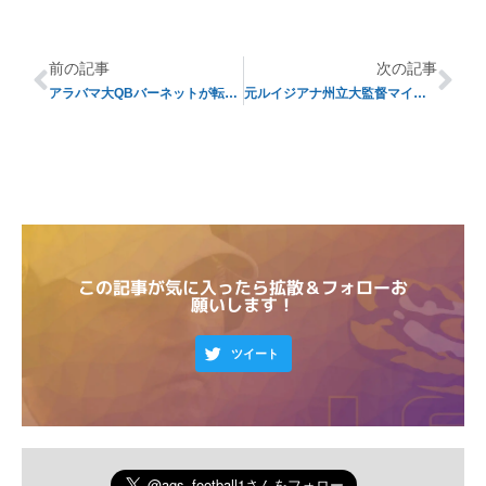
前の記事
次の記事
アラバマ大QBバーネットが転校か
元ルイジアナ州立大監督マイルズ氏を想う②
この記事が気に入ったら拡散＆フォローお
願いします！
ツイート