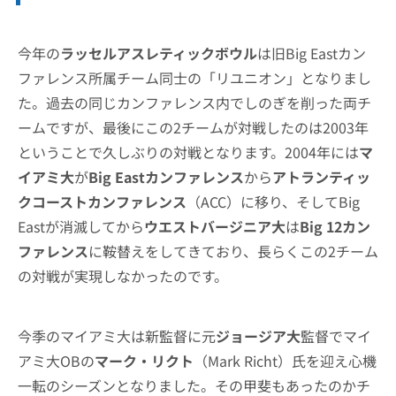
今年の
ラッセルアスレティックボウル
は旧Big Eastカン
ファレンス所属チーム同士の「リユニオン」となりまし
た。過去の同じカンファレンス内でしのぎを削った両チ
ームですが、最後にこの2チームが対戦したのは2003年
ということで久しぶりの対戦となります。2004年には
マ
イアミ大
が
Big Eastカンファレンス
から
アトランティッ
クコーストカンファレンス
（ACC）に移り、そしてBig
Eastが消滅してから
ウエストバージニア大
は
Big 12カン
ファレンス
に鞍替えをしてきており、長らくこの2チーム
の対戦が実現しなかったのです。
今季のマイアミ大は新監督に元
ジョージア大
監督でマイ
アミ大OBの
マーク・リクト
（Mark Richt）氏を迎え心機
一転のシーズンとなりました。その甲斐もあったのかチ