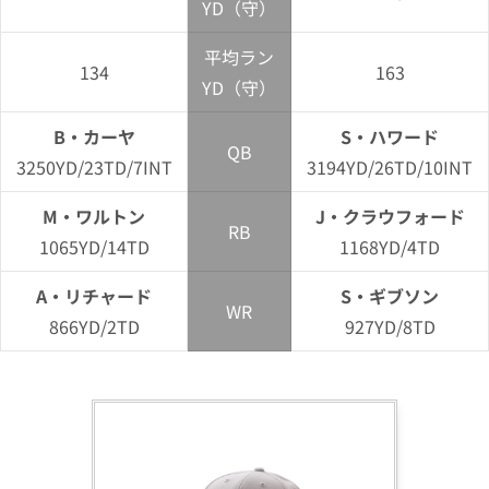
YD（守）
平均ラン
134
163
YD（守）
B・カーヤ
S・ハワード
QB
3250YD/23TD/7INT
3194YD/26TD/10INT
M・ワルトン
J・クラウフォード
RB
1065YD/14TD
1168YD/4TD
A・リチャード
S・ギブソン
WR
866YD/2TD
927YD/8TD