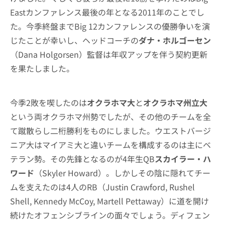
Eastカンファレンス最後の年となる2011年のことでし
た。今季終盤までBig 12カンファレンスの優勝争いを演
じたことが幸いし、ヘッドコーチの
ダナ・ホルゴーセン
（Dana Holgorsen）監督は年収アップを伴う契約更新
を果たしました。
今季2敗を喫したのは
オクラホマ大
と
オクラホマ州立大
という両オクラホマ州勢でしたが、その他のチームを全
て蹴散らし二桁勝利をものにしました。ウエストバージ
ニア大はマイアミ大と違いチームを構成するのは主にベ
テラン勢。その先鋒となるのが4年生QB
スカイラー・ハ
ワード
（Skyler Howard）。しかしその陰に隠れてチー
ムを支えたのは4人のRB（Justin Crawford, Rushel
Shell, Kennedy McCoy, Martell Pettaway）に道を開け
続けたオフェンシブラインの面々でしょう。ディフェン