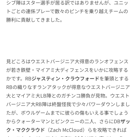
シブ陣はスター選手が居る訳ではありませんが、ユニッ
トごとの連係プレーで数々のピンチを乗り越えチームの
勝利に貢献してきました。
見どころはウエストバージニア大得意のランオフェンス
が若き鉄壁・マイアミ大ディフェンスをいかに攻略する
かです。RB
ジャスティン・クラウフォード
を筆頭とする
RBの織りなすランアタックが得意なウエストバージニア
大とマイアミ大LB陣とのガチンコ勝負が見物。ウエスト
バージニア大RB陣は終盤怪我で少々パワーダウンしまし
たが、ボウルゲームまでに彼らの傷もいえる事でしょう
からクォーターマンとピンクニーの二人、さらにDB
ザッ
ク・マククラウド
（Zach McCloud）らを攻略できれば