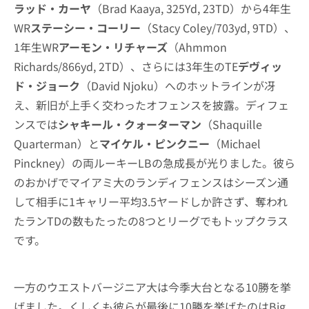
ラッド・カーヤ
（Brad Kaaya, 325Yd, 23TD）から4年生
WR
ステーシー・コーリー
（Stacy Coley/703yd, 9TD）、
1年生WR
アーモン・リチャーズ
（Ahmmon
Richards/866yd, 2TD）、さらには3年生のTE
デヴィッ
ド・ジョーク
（David Njoku）へのホットラインが冴
え、新旧が上手く交わったオフェンスを披露。ディフェ
ンスでは
シャキール・クォーターマン
（Shaquille
Quarterman）と
マイケル・ピンクニー
（Michael
Pinckney）の両ルーキーLBの急成長が光りました。彼ら
のおかげでマイアミ大のランディフェンスはシーズン通
して相手に1キャリー平均3.5ヤードしか許さず、奪われ
たランTDの数もたったの8つとリーグでもトップクラス
です。
一方のウエストバージニア大は今季大台となる10勝を挙
げました。くしくも彼らが最後に10勝を挙げたのはBig