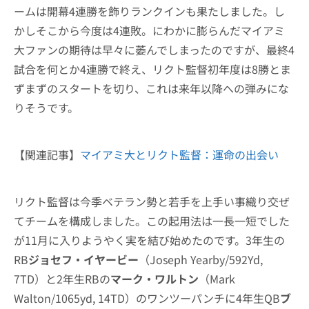
ームは開幕4連勝を飾りランクインも果たしました。し
かしそこから今度は4連敗。にわかに膨らんだマイアミ
大ファンの期待は早々に萎んでしまったのですが、最終4
試合を何とか4連勝で終え、リクト監督初年度は8勝とま
ずまずのスタートを切り、これは来年以降への弾みにな
りそうです。
【関連記事】
マイアミ大とリクト監督：運命の出会い
リクト監督は今季ベテラン勢と若手を上手い事織り交ぜ
てチームを構成しました。この起用法は一長一短でした
が11月に入りようやく実を結び始めたのです。3年生の
RB
ジョセフ・イヤービー
（Joseph Yearby/592Yd,
7TD）と2年生RBの
マーク・ワルトン
（Mark
Walton/1065yd, 14TD）のワンツーパンチに4年生QB
ブ