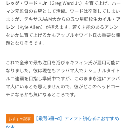
レッグ・ワード・Jr
（Greg Ward Jr.）を育て上げ、ハー
マン元監督の右腕として活躍。ワードは卒業してしまい
ますが、テキサスA&M大からの五つ星転校生
カイル・ア
レン
（Kyle Allen）が控えます。若く才能のあるアレン
をいかに育て上げるかもアップルホワイト氏の重要な課
題となりそうです。
これで全米で最も注目を浴びるキフィン氏が雇用可能に
なりました。彼は現在もアラバマ大でナショナルタイト
ル二連覇を目指し準備中ですが、このまま永遠にアラバ
マ大にいるとも思えませんので、彼がどこのヘッドコー
チになるかも気になるところです。
【厳選6冊+α】アメフト初心者におすすめ
おすすめ記事
な本