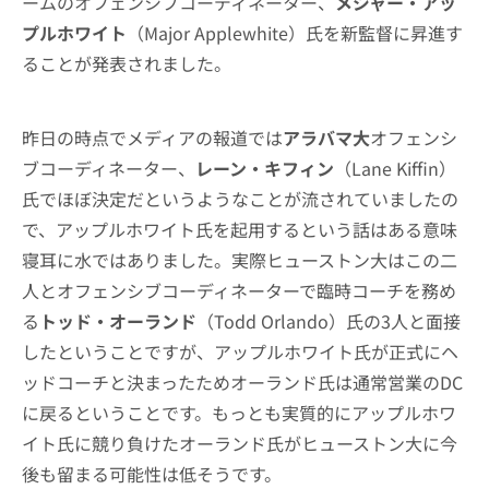
ームのオフェンシブコーディネーター、
メジャー・アッ
プルホワイト
（Major Applewhite）氏を新監督に昇進す
ることが発表されました。
昨日の時点でメディアの報道では
アラバマ大
オフェンシ
ブコーディネーター、
レーン・キフィン
（Lane Kiffin）
氏でほぼ決定だというようなことが流されていましたの
で、アップルホワイト氏を起用するという話はある意味
寝耳に水ではありました。実際ヒューストン大はこの二
人とオフェンシブコーディネーターで臨時コーチを務め
る
トッド・オーランド
（Todd Orlando）氏の3人と面接
したということですが、アップルホワイト氏が正式にヘ
ッドコーチと決まったためオーランド氏は通常営業のDC
に戻るということです。もっとも実質的にアップルホワ
イト氏に競り負けたオーランド氏がヒューストン大に今
後も留まる可能性は低そうです。