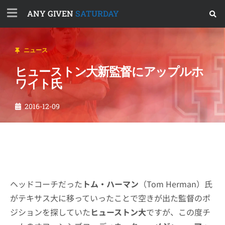
ANY GIVEN
SATURDAY
ニュース
ヒューストン大新監督にアップルホ
ワイト氏
2016-12-09
ヘッドコーチだった
トム・ハーマン
（Tom Herman）氏
がテキサス大に移っていったことで空きが出た監督のポ
ジションを探していた
ヒューストン大
ですが、この度チ