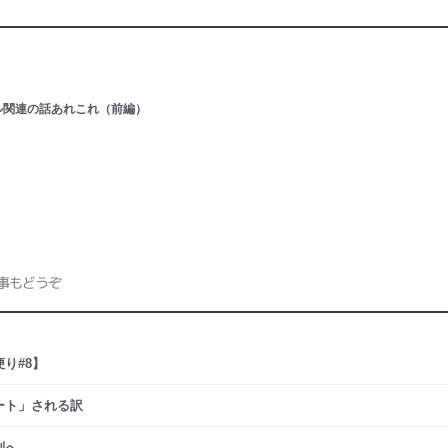
ル関連の話あれこれ（前編）
事もどうぞ
り#8】
ート」される訳
別へ