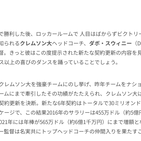
で勝利した後、ロッカールームで 人目はばからずビクトリ
知られる
クレムソン大
ヘッドコーチ、
ダボ・スウィニー
（D
y）監督。きっと彼はこの度提示された新たな契約更新の内容を
ス以上の喜びのダンスを踊っていることでしょう。
クレムソン大を強豪チームにのし挙げ、昨年チームをナシ
ームにまで牽引したその功績がたたえられ、クレムソン大
契約更新を決断。新たな6年契約はトータルで30ミリオンド
ケージで、この結果2016年のサラリーは455万ドル（約5
021年には年棒が565万ドル（約6億1千万円）にまで増額
ー監督は名実共にトップヘッドコーチの仲間入りを果たす