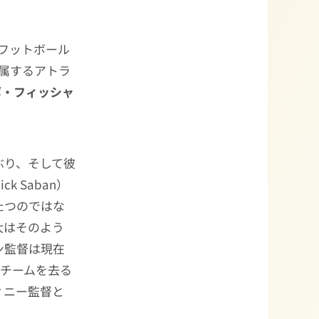
ジフットボール
属するアトラ
ボ・フィッシャ
ぶり、そして彼
ick Saban）
たつのではな
大はそのよう
ン監督は現在
がチームを去る
ィニー監督と