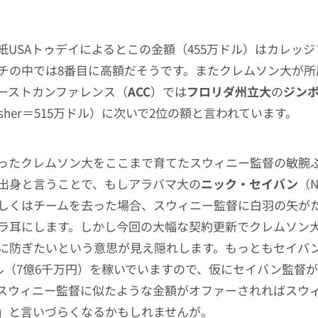
紙USAトゥデイによるとこの金額（455万ドル）はカレッ
チの中では8番目に高額だそうです。またクレムソン大が所
ーストカンファレンス（
ACC
）では
フロリダ州立大
の
ジン
 Fisher＝515万ドル）に次いで2位の額と言われています。
ったクレムソン大をここまで育てたスウィニー監督の敏腕
出身と言うことで、もしアラバマ大の
ニック・セイバン
（N
しくはチームを去った場合、スウィニー監督に白羽の矢が
ラ耳にします。しかし今回の大幅な契約更新でクレムソン
に防ぎたいという意思が見え隠れします。もっともセイバ
ドル（7億6千万円）を稼いでいますので、仮にセイバン監督
スウィニー監督に似たような金額がオファーされればスウ
」と言いづらくなるかもしれませんが。