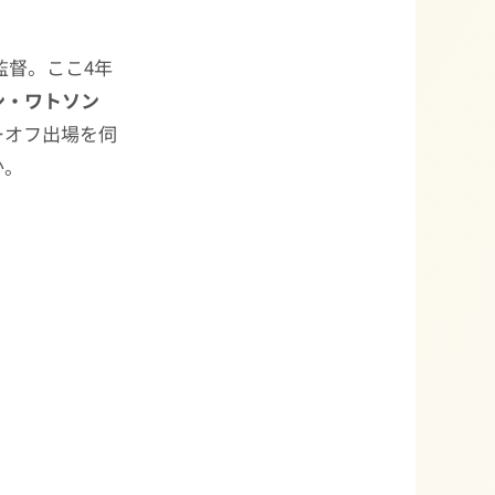
監督。ここ4年
ン・ワトソン
レーオフ出場を伺
か。