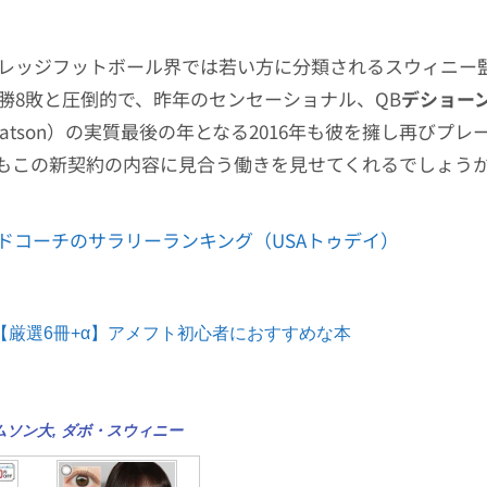
カレッジフットボール界では若い方に分類されるスウィニー
6勝8敗と圧倒的で、昨年のセンセーショナル、QB
デショー
n Watson）の実質最後の年となる2016年も彼を擁し再びプ
もこの新契約の内容に見合う働きを見せてくれるでしょう
ドコーチのサラリーランキング（USAトゥデイ）
【厳選6冊+α】アメフト初心者におすすめな本
ムソン大
,
ダボ・スウィニー