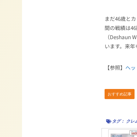
まだ46歳と
間の戦績は4
（Deshau
います。来年
【参照】
ヘッ
おすすめ記事
タグ：
クレ