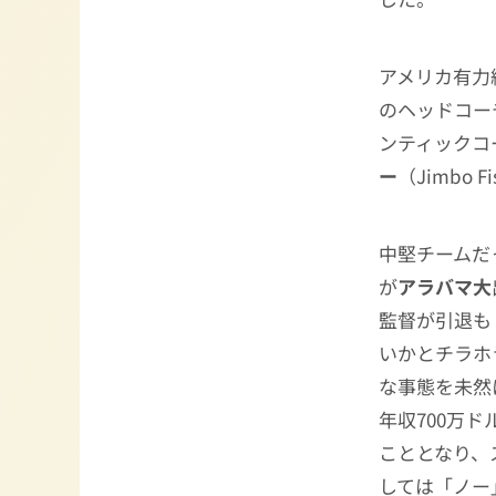
アメリカ有力
のヘッドコー
ンティックコ
ー
（Jimbo
中堅チームだ
が
アラバマ大
監督が引退も
いかとチラホ
な事態を未然
年収700万
こととなり、
しては「ノー