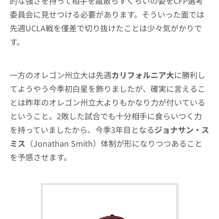
的な強さを持って相手を蹴散らすくらいの姿をCFP選考
委員会に見せつける必要があります。そういった面では
先週UCLA戦を僅差で切り抜けたことは少々気がかりで
す。
一方のオレゴン州立大は先週
カリフォルニア大
に勝利し
てようやう今季初白星を飾りましたが、確実に言えるこ
とは昨年のオレゴン州立大よりもかなり力が付いている
ということ。2敗した試合でも十分相手に食らいつく力
を持っていましたから、今季3年目となる
ジョナサン・ス
ミス
（Jonathan Smith）体制が形になりつつあること
を予感させます。