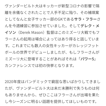
ヴァンダービルト大はキッカーが新型コロナの影響で隔
離を余儀なくされたことで人手不足に陥り、その補填案
としてなんと女子サッカー部のGKである
サラ・フラー
さ
んを今週練習に参加させていました。そして
デレク・メ
イソン
（Derek Mason）監督はこのミズーリ大戦でもフ
ラーさんの起用は場合によってはあり得ると話していま
す。これまでにも数人の女性キッカーがカレッジフット
ボールの世界でデビューしましたが、もしフラーさんが
ミズーリ大に登場することがあればそれは「
パワー5
」
カンファレンスでは初の快挙となります。
2020年度はパンデミックで窮屈な思いばかりしてきまし
たが、ヴァンダービルト大は未だ未勝利で失うものは何
もありませんから、ぜひここはフラーさんが出場を果た
し今シーズンに明るい話題を提供してほしいものです。