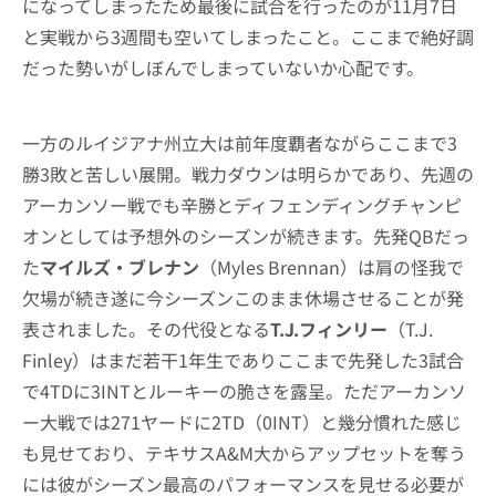
になってしまったため最後に試合を行ったのが11月7日
と実戦から3週間も空いてしまったこと。ここまで絶好調
だった勢いがしぼんでしまっていないか心配です。
一方のルイジアナ州立大は前年度覇者ながらここまで3
勝3敗と苦しい展開。戦力ダウンは明らかであり、先週の
アーカンソー戦でも辛勝とディフェンディングチャンピ
オンとしては予想外のシーズンが続きます。先発QBだっ
た
マイルズ・ブレナン
（Myles Brennan）は肩の怪我で
欠場が続き遂に今シーズンこのまま休場させることが発
表されました。その代役となる
T.J.フィンリー
（T.J.
Finley）はまだ若干1年生でありここまで先発した3試合
で4TDに3INTとルーキーの脆さを露呈。ただアーカンソ
ー大戦では271ヤードに2TD（0INT）と幾分慣れた感じ
も見せており、テキサスA&M大からアップセットを奪う
には彼がシーズン最高のパフォーマンスを見せる必要が