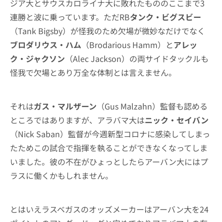
ジア大とサウスカロライナ大に敗れたもののここまで3
連勝と波に乗っています。ただRB
タンク・ビグスビー
（Tank Bigsby）が怪我のため欠場が微妙なだけでなく
ブロダリウス・ハム
（Brodarious Hamm）と
アレッ
ク・ジャクソン
（Alec Jackson）の両サイドタックルも
怪我で欠場とあり万全な体制とは言えません。
それは
ガス・マルザーン
（Gus Malzahn）監督も認める
ところではありますが、アラバマ大は
ニック・セイバン
（Nick Saban）監督が今週新型コロナに感染してしまっ
たためこの試合で指揮を執ることができなくなってしま
いました。彼の不在がひょっとしたらアーバン大にはプ
ラスに働くかもしれません。
とはいえラスベガスのオッズメーカーはアーバン大を24