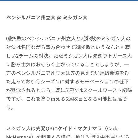
ペンシルバニア州立大 @ ミシガン大
0勝5敗のペンシルバニア州立大と2勝3敗のミシガン大の
対決は名門ながら双方合わせて2勝8敗というなんとも寂
しい2チームの対決。ただミシガン大は先週ラトガース大
に勝ち士気はおそらく上がっていることでしょうが、一
方のペンシルバニア州立大は先の見えない連敗街道をひ
た走っており今シーズンに対するモチベーションの低下
が懸念されるところ。既に5連敗はスクールワースト記録
ですが、これを塗り替える6連敗目となる可能性は高そ
う。
ミシガン大は先発QBに
ケイド・マクナマラ
（Cade
McNamara）を起用する模様。彼は先週途中出場ながら