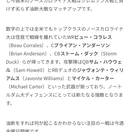
し今週末のノースカロライナ大戦はクレムソン大戦と負
けず劣らず油断大敵なマッチアップです。
数字の上では全米でもトップクラスのノースカロライナ
大は怪我で戦線を離れていたWR
ビュー・コラレス
（Beau Corrales）、C
ブライアン・アンダーソン
（Brian Anderson）、CB
ストーム・ダック
（Storm
Duck）らが帰ってきます。攻撃陣はQB
サム・ハウウェ
ル
（Sam Howell）とRBデュオの
ジャヴォンテ・ウィリ
アムス
（Javonte Williams）と
マイケル・カーター
（Michael Carter）といった武器が揃っており、ノート
ルダム大ディフェンスにとっては新たなる強敵となりま
す。
油断をすれば何が起こるかわからない注目の一戦は今週
金曜日開催です。