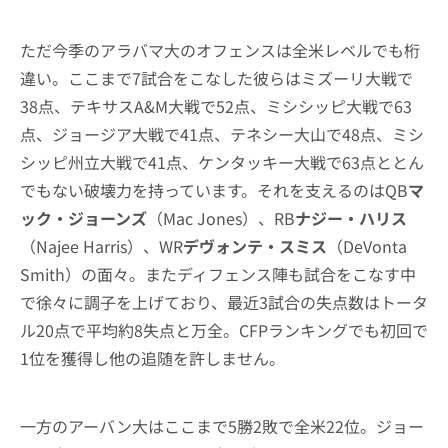
ただ今季のアラバマ大のオフェンスは全米レベルでも桁
違い。ここまで7試合をこなした彼らはミズーリ大戦で
38点、テキサスA&M大戦で52点、ミシシッピ大戦で63
点、ジョージア大戦で41点、テネシー大山で48点、ミシ
シッピ州立大戦で41点、ケンタッキー大戦で63点ととん
でもない破壊力を持っています。それを支えるのはQB
マ
ック・ジョーンズ
（Mac Jones）、RB
ナジー・ハリス
（Najee Harris）、WR
デヴォンテ・スミス
（DeVonta
Smith）の面々。またディフェンス陣も試合をこなす中
で徐々に調子を上げており、最近3試合の失点数はトータ
ル20点で平均約8失点と万全。CFPランキングでも初回で
1位を獲得し他の追随を許しません。
一方のアーバン大はここまで5勝2敗で全米22位。ジョー