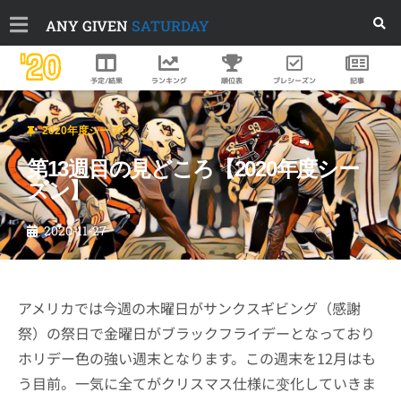
ANY GIVEN
SATURDAY
'20
順位表
プレシーズン
予定/結果
ランキング
記事
2020年度シーズン
第13週目の見どころ【2020年度シー
ズン】
2020-11-27
アメリカでは今週の木曜日がサンクスギビング（感謝
祭）の祭日で金曜日がブラックフライデーとなっており
ホリデー色の強い週末となります。この週末を12月はも
う目前。一気に全てがクリスマス仕様に变化していきま