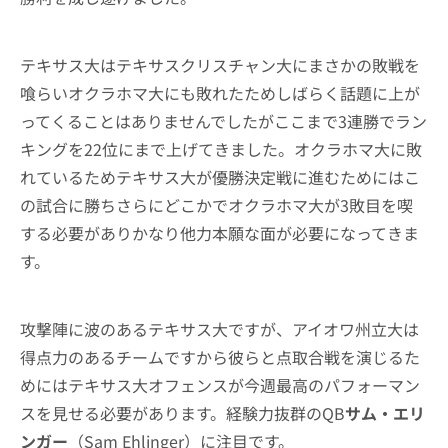
テキサス大はテキサスクリスチャン大にまさかの敗戦を
喰らいオクラホマ大にも敗れたためしばらく話題に上が
ってくることはありませんでしたがここまで3連勝でラン
キングを22位にまで上げてきました。オクラホマ大に敗
れているためテキサス大が優勝決定戦に進むためにはこ
の試合に勝ちさらにどこかでオクラホマ大が3敗目を喫
する必要がありかなり他力本願な面が必要になってきま
す。
攻撃陣に波のあるテキサス大ですが、アイオワ州立大は
得点力のあるチームですから彼らと点取合戦を演じるた
めにはテキサス大オフェンスが今週最高のパフォーマン
スを見せる必要があります。経験力抜群のQB
サム・エリ
ンガー
（Sam Ehlinger）に注目です。