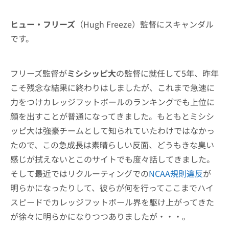
ヒュー・フリーズ
（Hugh Freeze）監督にスキャンダル
です。
フリーズ監督が
ミシシッピ大
の監督に就任して5年、昨年
こそ残念な結果に終わりはしましたが、これまで急速に
力をつけカレッジフットボールのランキングでも上位に
顔を出すことが普通になってきました。もともとミシシ
ッピ大は強豪チームとして知られていたわけではなかっ
たので、この急成長は素晴らしい反面、どうもきな臭い
感じが拭えないとこのサイトでも度々話してきました。
そして最近ではリクルーティングでの
NCAA規則違反
が
明らかになったりして、彼らが何を行ってここまでハイ
スピードでカレッジフットボール界を駆け上がってきた
が徐々に明らかになりつつありましたが・・・。