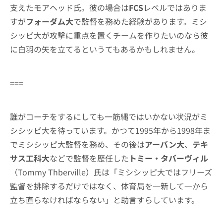
支えたモアヘッド氏。彼の場合は
FCS
レベルではありま
すが
フォーダム大
で監督を務めた経験があります。ミシ
シッピ大が攻撃に重点を置くチームを作りたいのなら彼
に白羽の矢を立てるというてもあるかもしれません。
===
誰がコーチをするにしても一筋縄ではいかない状況がミ
シシッピ大を待っています。かつて1995年から1998年ま
でミシシッピ大監督を務め、その後は
アーバン大
、
テキ
サス工科大
などで監督を歴任した
トミー・タバーヴィル
（Tommy Thberville）氏は「ミシシッピ大ではフリーズ
監督を排除するだけではなく、体育局を一新して一から
立ち直らなければならない」と助言すらしています。