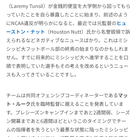
（Laremy Tunsil）が金銭的便宜を大学側から図ってもら
っていたことを自ら暴露したことに始まり、前述のよう
にNCAA違反が明らかになると、最近では元監督の
ヒュ
ーストン・ナット
（Houston Nutt）氏から名誉毀損で訴
えられるなどネガティブなニュースばかり。これはミシ
シッピ大フットボール部の終焉の始まりなのかもしれま
せん。すでに将来的にミシシッピ大へ進学することを口
頭で表明していた選手もその考えを改めるというニュー
スも入ってきていることですし。
チームは共同オフェンシブコーディネーターである
マッ
ト・ルーク
氏を臨時監督に据えることを発表していま
す。プレシーズンキャンプインまであと2週間弱、シーズ
ン開幕まであと6週間ほどというこのタイミングでチー
ムの指揮者を失うという最悪な状態に陥ったミシシッピ