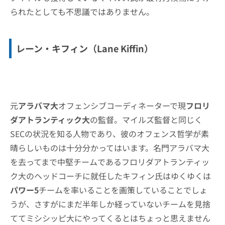
られたとしても不思議ではありません。
レーン・キフィン（Lane Kiffin）
元
アラバマ大
オフェンシブコーディネーターで現
フロリ
ダアトランティック大
の監督。マイルズ監督と同じく
SECの状況を知る人物であり、彼のオフェンス哲学が素
晴らしいものは十分分かってはいます。名門アラバマ大
を去ってまで中堅チームであるフロリダアトランティッ
ク大のヘッドコーチに就任したキフィン氏はゆくゆくは
パワー5
チームを率いることを画策していることでしょ
うが、さすがにまだ半年しか経っていないチームを見捨
ててミシシッピ大にやってくるとはちょっと思えません