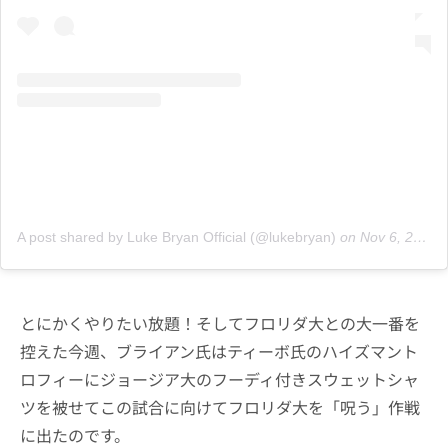
A post shared by Luke Bryan Official (@lukebryan)
on
Nov 6, 2020 at 7:22am PST
とにかくやりたい放題！そしてフロリダ大との大一番を
控えた今週、ブライアン氏はティーボ氏のハイズマント
ロフィーにジョージア大のフーディ付きスウェットシャ
ツを被せてこの試合に向けてフロリダ大を「呪う」作戦
に出たのです。