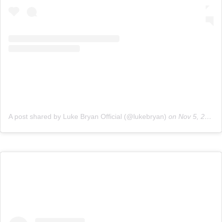
A post shared by Luke Bryan Official (@lukebryan)
on
Nov 5, 2020 at 5:16pm PST