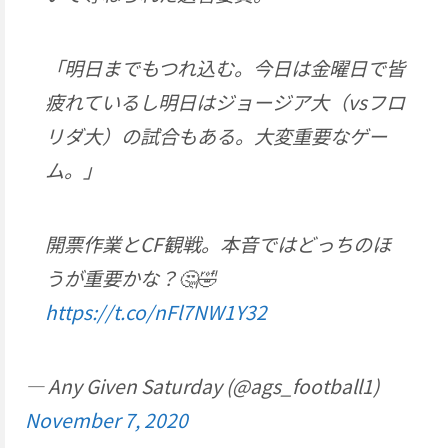
「明日までもつれ込む。今日は金曜日で皆
疲れているし明日はジョージア大（vsフロ
リダ大）の試合もある。大変重要なゲー
ム。」
開票作業とCF観戦。本音ではどっちのほ
うが重要かな？🤔🤣
https://t.co/nFl7NW1Y32
— Any Given Saturday (@ags_football1)
November 7, 2020