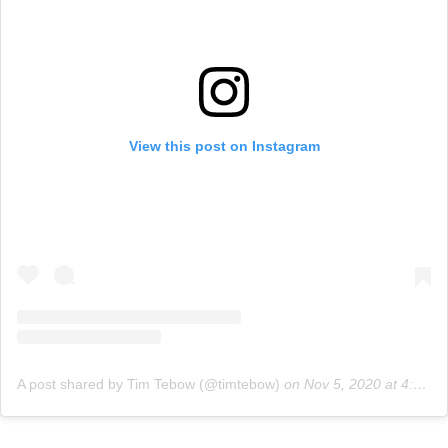
View this post on Instagram
A post shared by Tim Tebow (@timtebow)
on
Nov 5, 2020 at 4:51am PST