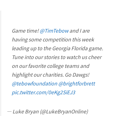
Game time!
@TimTebow
and I are
having some competition this week
leading up to the Georgia Florida game.
Tune into our stories to watch us cheer
on our favorite college teams and
highlight our charities. Go Dawgs!
@tebowfoundation
@brightforbrett
pic.twitter.com/0eKg2SiEJ3
— Luke Bryan (@LukeBryanOnline)