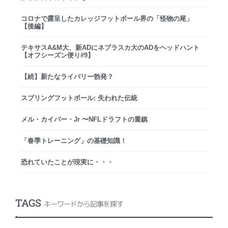
コロナで露呈したカレッジフットボール界の「怪物の尾」
【後編】
テキサスA&M大、新ADにネブラスカ大のADをヘッドハント
【オフシーズン便り#9】
【続】新たなライバリー勃発？
スプリングフットボール: 失われた伝統
メル・カイパー・Jr 〜NFLドラフトの重鎮
「春季トレーニング」の基礎知識！
恐れていたことが現実に・・・
TAGS
キーワードから記事を探す
.