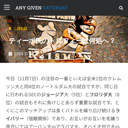
ANY GIVEN
SATURDAY
こぼれ話
ティーボ氏のトロフィーは何処へ？
2020-11-07
今日（11月7日）の注目の一番といえば全米1位のクレム
ソン大と同4位のノートルダム大の試合ですが、同じ日
に行われるSECの
ジョージア
大（5位）と
フロリダ大
（8
位）の試合もそれに負けじと劣らず重要な試合です。と
くにこのマッチアップは長くバトルを繰り広げ続ける
ラ
イバリー
（宿敵関係）であり、お互いがお互いを毛嫌う
度合いではアーバン大vsアラバマ大、オハイオ州立大vs