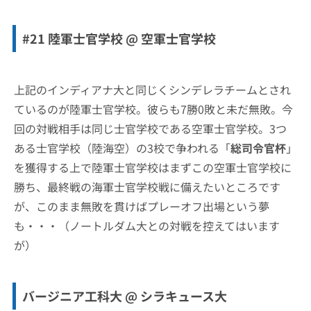
#21 陸軍士官学校 @ 空軍士官学校
上記のインディアナ大と同じくシンデレラチームとされ
ているのが陸軍士官学校。彼らも7勝0敗と未だ無敗。今
回の対戦相手は同じ士官学校である空軍士官学校。3つ
ある士官学校（陸海空）の3校で争われる「
総司令官杯
」
を獲得する上で陸軍士官学校はまずこの空軍士官学校に
勝ち、最終戦の海軍士官学校戦に備えたいところです
が、このまま無敗を貫けばプレーオフ出場という夢
も・・・（ノートルダム大との対戦を控えてはいます
が）
バージニア工科大 @ シラキュース大