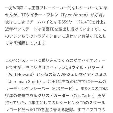
一方WR陣には正直プレーメーカー的なレシーバーがいま
せんが、TE
タイラー・ワレン
（Tyler Warren）が好調。
彼はここまでチームハイとなる559ヤードに4TEを計上。
近年ペンステートは優良TEを輩出し続けていますが、こ
のワレンもそのトラディションに違わない有望なTEとし
て今季活躍しています。
このペンステートに乗り込んでくるのがオハイオステー
トですが、やはり注目はベテランQB
ウィル・ハワード
（Will Howard）と期待の新人WR
ジェレマイア・スミス
（Jeremiah Smith）。若干1年生なのにすでにチームの
リーディングレシーバー（623ヤード）。また8つのTDは
往年の先輩である
クリス・カーター
（Cris Carter）氏が
持っていた、1年生としてのレシービングTDのスクール
レコードだった7TDを塗り替える記録。すでにプロでの