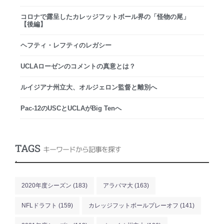
コロナで露呈したカレッジフットボール界の「怪物の尾」
【後編】
ヘフティ・レフティのレガシー
UCLAローゼンのコメントの真意とは？
ルイジアナ州立大、オルジェロン監督と離別へ
Pac-12のUSCとUCLAがBig Tenへ
TAGS
キーワードから記事を探す
.
2020年度シーズン
(183)
アラバマ大
(163)
NFLドラフト
(159)
カレッジフットボールプレーオフ
(141)