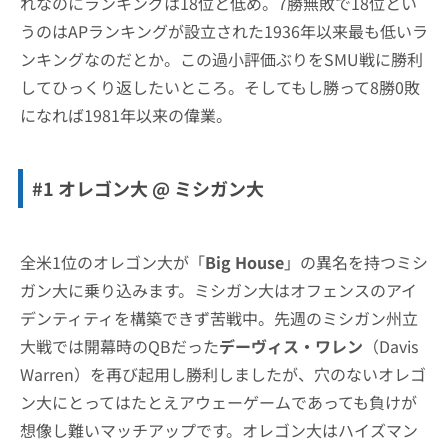
れなのにランキングは18位と低め。7勝無敗で18位とい
うのはAPランキングが設立された1936年以来最も低いラ
ンキングなのだとか。この過小評価ぶりをSMU戦に勝利
してひっくり返したいところ。そしてもし勝って8勝0敗
になれば1981年以来の偉業。
#1 オレゴン大 @ ミシガン大
全米1位のオレゴン大が「
Big House
」の異名を持つミシ
ガン大に乗り込みます。ミシガン大はオフェンスのアイ
デンティティを構築できず苦戦中。先週のミシガン州立
大戦では開幕時のQBだった
デーヴィス・ワレン
（Davis
Warren）を再び起用し勝利しましたが、穴のないオレゴ
ン大にとってはたとえアウェーゲームであっても負けが
想像し難いマッチアップです。オレゴン大はハイズマン