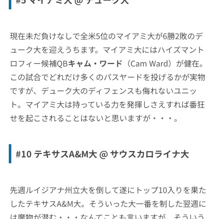
現在未だ負けなしで全米5位のマイアミ大が6勝2敗のデ
ューク大を迎えうちます。マイアミ大にはハイズマント
ロフィー候補QB
キャム・ワード
（Cam Ward）が健在。
この試合でどれだけ多くのパスヤードを投げるかが実物
ですが、デューク大のディフェンスも侮れないユニッ
ト。マイアミ大は持っている力を発揮しさえすれば番狂
せを起こされることはないと思いますが・・・。
#10 テキサスA&M大 @ サウスカロライナ大
先週ルイジアナ州立大を倒して遂にトップ10入りを果た
したテキサスA&M大。そういった大一番を制した翌週に
は魔物が潜む・・・なんてことも言いますが、そういう