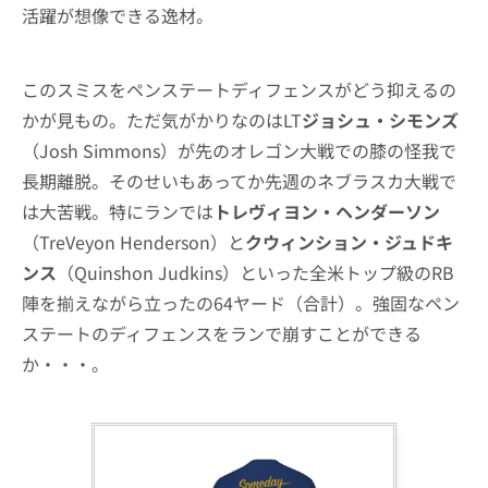
活躍が想像できる逸材。
このスミスをペンステートディフェンスがどう抑えるの
かが見もの。ただ気がかりなのはLT
ジョシュ・シモンズ
（Josh Simmons）が先のオレゴン大戦での膝の怪我で
長期離脱。そのせいもあってか先週のネブラスカ大戦で
は大苦戦。特にランでは
トレヴィヨン・ヘンダーソン
（TreVeyon Henderson）と
クウィンション・ジュドキ
ンス
（Quinshon Judkins）といった全米トップ級のRB
陣を揃えながら立ったの64ヤード（合計）。強固なペン
ステートのディフェンスをランで崩すことができる
か・・・。