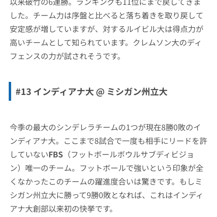
以来破竹の6連勝。ランキングも11位にまで戻してきま
した。チーム力は序盤と比べると落ち着きを取り戻して
安定感が増していますが、対するルイビル大は得点力が
高いチームとして知られています。クレムソン大のディ
フェンスの力が試されそうです。
#13 インディアナ大 @ ミシガン州立大
今季の最大のシンデレラチームの1つが現在8勝0敗のイ
ンディアナ大。ここまで8試合で一度も相手にリードを許
していない
FBS
（フットボールボウルサブディビジョ
ン）唯一のチーム。フットボールで強いという印象が全
くなかったこのチームの躍進度合いは驚きです。もしミ
シガン州立大に勝って9勝0敗となれば、これはインディ
アナ大創部以来初の快挙です。