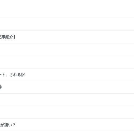
記事紹介】
ート」される訳
③
ちが凄い？