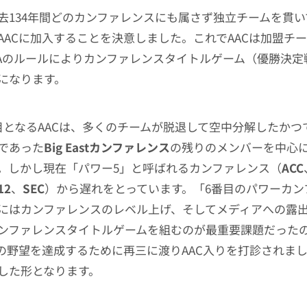
去134年間どのカンファレンスにも属さず独立チームを貫
AACに加入することを決意しました。これでAACは加盟チー
AAのルールによりカンファレンスタイトルゲーム（優勝決定
になります。
目となるAACは、多くのチームが脱退して空中分解したかつ
であった
Big Eastカンファレンス
の残りのメンバーを中心
。しかし現在「パワー5」と呼ばれるカンファレンス（
ACC
12
、
SEC
）から遅れをとっています。「6番目のパワーカン
にはカンファレンスのレベル上げ、そしてメディアへの露
ンファレンスタイトルゲームを組むのが最重要課題だった
Cの野望を達成するために再三に渡りAAC入りを打診されま
した形となります。