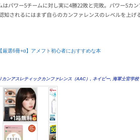
ームはパワー5チームに対し実に4勝22敗と完敗。パワー5カ
認知されるにはまず自らのカンファレンスのレベルを上げ
【厳選6冊+α】アメフト初心者におすすめな本
リカンアスレティックカンファレンス（AAC）
,
ネイビー
,
海軍士官学校