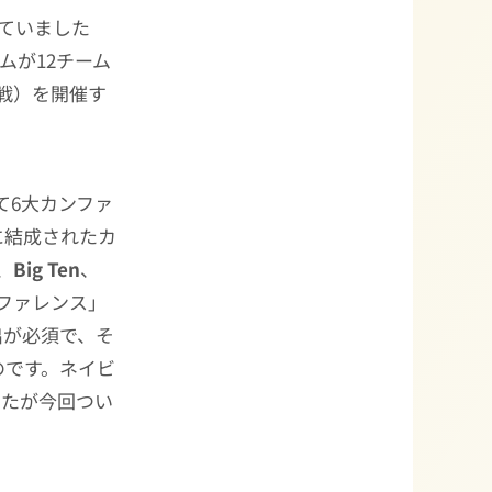
いていました
ムが12チーム
戦）を開催す
て6大カンファ
に結成されたカ
、
Big Ten
、
ファレンス」
出が必須で、そ
のです。ネイビ
したが今回つい