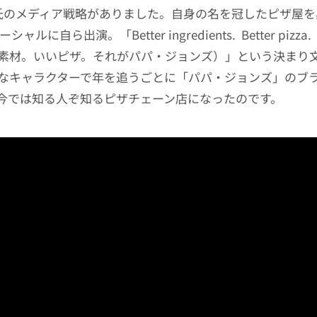
ter）氏のメディア戦略がありました。自身の名を冠したピザ屋
ャルに自ら出演。「Better ingredients. Better pizza. 
（いい素材。いいピザ。それがパパ・ジョンズ）」という決まり
なキャラクターで年を追うごとに「パパ・ジョンズ」のブ
今では知る人ぞ知るピザチェーン店になったのです。