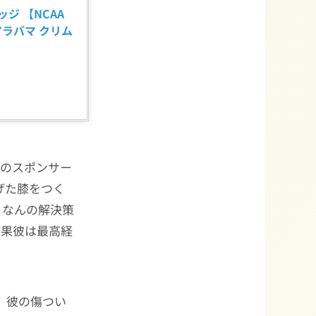
ジ 【NCAA 
 (アラバマ クリム
Lのスポンサー
げた膝をつく
、なんの解決策
結果彼は最高経
、彼の傷つい