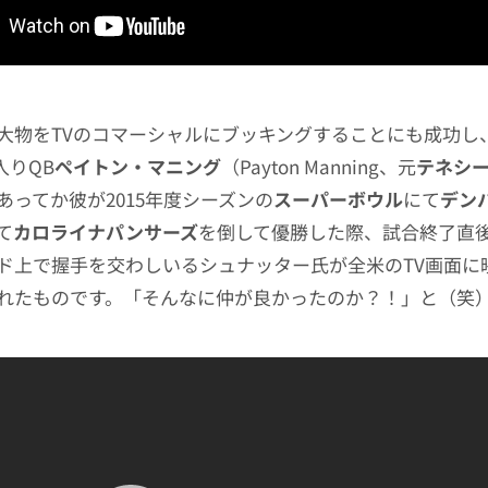
大物をTVのコマーシャルにブッキングすることにも成功し
入りQB
ペイトン・マニング
（Payton Manning、元
テネシ
あってか彼が2015年度シーズンの
スーパーボウル
にて
デン
て
カロライナパンサーズ
を倒して優勝した際、試合終了直
ド上で握手を交わしいるシュナッター氏が全米のTV画面に
れたものです。「そんなに仲が良かったのか？！」と（笑