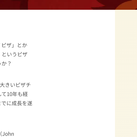
ノピザ」とか
」というピザ
うか？
に大きいピザチ
て10年も経
までに成長を遂
（John