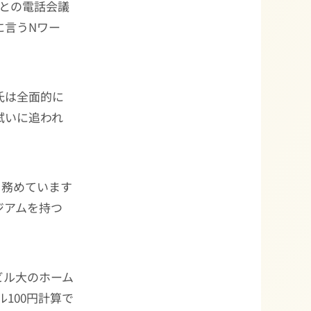
との電話会議
に言うNワー
氏は全面的に
拭いに追われ
を務めています
ジアムを持つ
ビル大のホーム
ル100円計算で