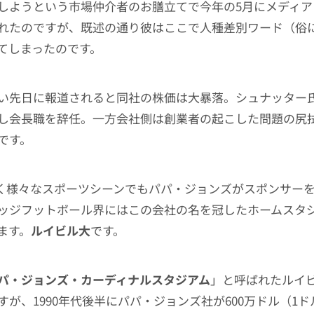
しようという市場仲介者のお膳立てで今年の5月にメディア
れたのですが、既述の通り彼はここで人種差別ワード（俗
てしまったのです。
い先日に報道されると同社の株価は大暴落。シュナッター
し会長職を辞任。一方会社側は創業者の起こした問題の尻
です。
なく様々なスポーツシーンでもパパ・ジョンズがスポンサー
ッジフットボール界にはこの会社の名を冠したホームスタ
ます。
ルイビル大
です。
パ・ジョンズ・カーディナルスタジアム
」と呼ばれたルイ
が、1990年代後半にパパ・ジョンズ社が600万ドル（1ド