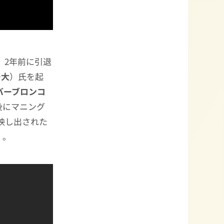
、2年前に引退
ー大
）氏を起
バーブロンコ
後にマニング
映し出された
）。