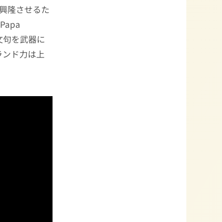
を興隆させるた
Papa
文句を武器に
ランド力は上