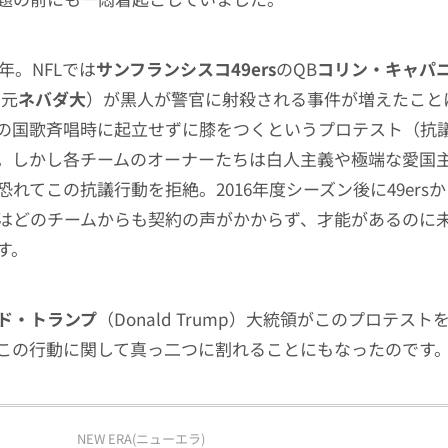
6年。NFLでは
サンフランシスコ49ers
のQB
コリン・キャパ
、元
ネバダ大
）が黒人が警官に射殺される事件が増えたこと
の国歌斉唱時に起立せずに膝をつくというプロテスト（抗
。しかし各チームのオーナーたちは白人主義や極端な愛国
恐れてこの抗議行動を拒絶。2016年度シーズン後に49ers
はどのチームからも契約の声がかからず、才能があるのに未
す。
ド・トランプ
（Donald Trump）大統領がこのプロテス
この行動に関して真っ二つに割れることにもなったのです
NEW ERA(ニューエラ)