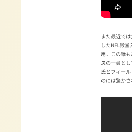
また最近では
したNFL殿堂
用。この縁も
ス
の一員とし
氏とフィール
のには驚かさ