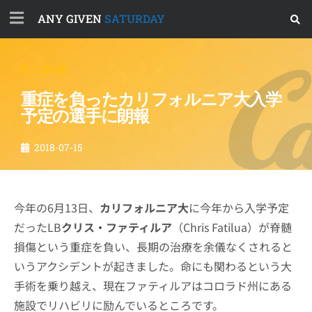
ANY GIVEN
SATURDAY
こぼれ話
重症を負ったカリフォルニア大入学
予定の選手に朗報
2018-07-15
今年の6月13日、
カリフォルニア大
に今年から入学予定
だったLB
クリス・ファティルア
（Chris Fatilua）が脊髄
損傷という重症を負い、長期の治療を余儀なくされると
いうアクシデントが起きました。命にも関わるという大
手術を乗り越え、現在ファティルアはコロラド州にある
施設でリハビリに励んでいるところです。