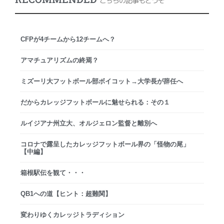
こちらの記事もどうぞ
CFPが4チームから12チームへ？
アマチュアリズムの終焉？
ミズーリ大フットボール部ボイコット→大学長が辞任へ
だからカレッジフットボールに魅せられる：その１
ルイジアナ州立大、オルジェロン監督と離別へ
コロナで露呈したカレッジフットボール界の「怪物の尾」
【中編】
箱根駅伝を観て・・・
QB1への道【ヒント：超難関】
変わりゆくカレッジトラディション