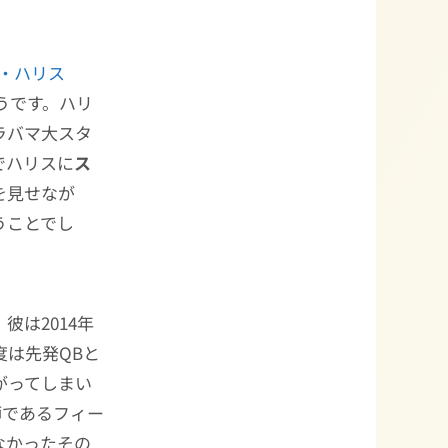
・ハリス
うです。ハリ
ラバマ大スタ
でハリスに
ス
を見せなが
うことでし
は2014年
度は先発QBと
がってしまい
師であるフィー
なかったその