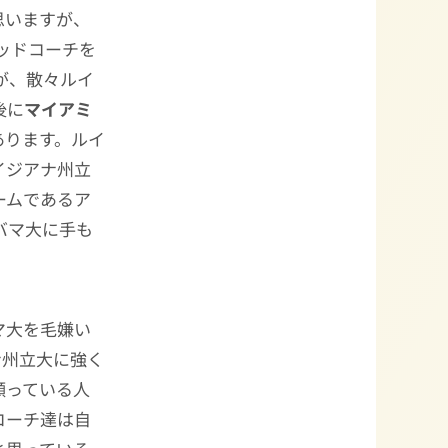
思いますが、
ヘッドコーチを
が、散々ルイ
後に
マイアミ
あります。ルイ
イジアナ州立
ームであるア
バマ大に手も
マ大を毛嫌い
ナ州立大に強く
願っている人
コーチ達は自