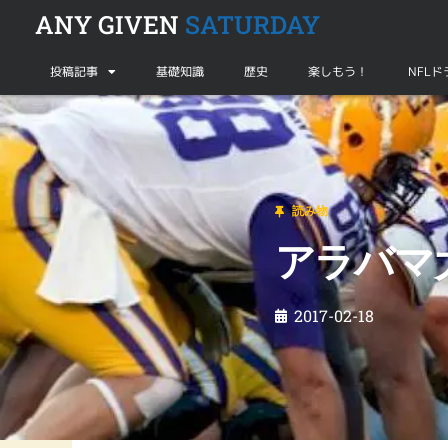
ANY GIVEN
SATURDAY
投稿記事
基礎知識
歴史
楽しもう！
NFL
読み物
アラバマ大嫌いもほどほどに？！
読み物
アラバマ
2017-02-18