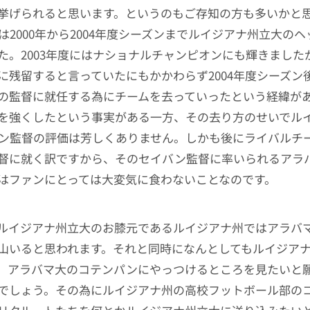
挙げられると思います。というのもご存知の方も多いかと
は2000年から2004年度シーズンまでルイジアナ州立大の
た。2003年度にはナショナルチャンピオンにも輝きました
に残留すると言っていたにもかかわらず2004年度シーズン
の監督に就任する為にチームを去っていったという経緯が
を強くしたという事実がある一方、その去り方のせいでル
ン監督の評価は芳しくありません。しかも後にライバルチ
督に就く訳ですから、そのセイバン監督に率いられるアラ
はファンにとっては大変気に食わないことなのです。
ルイジアナ州立大のお膝元であるルイジアナ州ではアラバ
山いると思われます。それと同時になんとしてもルイジア
、アラバマ大のコテンパンにやっつけるところを見たいと
でしょう。その為にルイジアナ州の高校フットボール部の