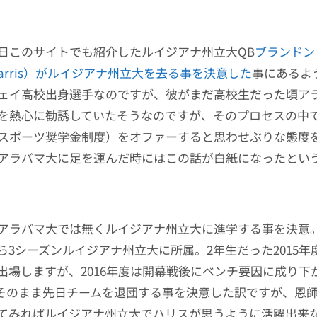
日このサイトでも紹介したルイジアナ州立大QB
ブランドン
n Harris）がルイジアナ州立大を去る事を決意した
事にあるよ
ェイ高校出身選手なのですが、彼がまだ高校生だった頃ア
を熱心に勧誘していたそうなのですが、そのプロセスの中
スポーツ奨学金制度）をオファーすると思わせぶりな態度
アラバマ大に足を運んだ時にはこの話が白紙になったとい
アラバマ大では無くルイジアナ州立大に進学する事を決意。彼
ら3シーズンルイジアナ州立大に所属。2年生だった2015年
出場しますが、2016年度は開幕戦後にベンチ要因に成り下
そのまま先日チームを退団する事を決意した訳ですが、恩
てみればルイジアナ州立大でハリスが思うように活躍出来