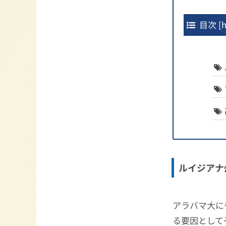
目次
[
h
ルイジアナ
アラバマ大に
る要因として