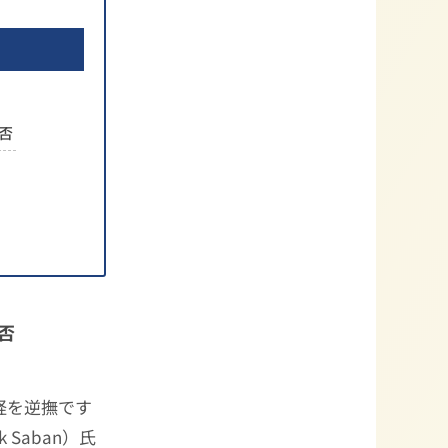
否
否
経を逆撫です
k Saban）氏