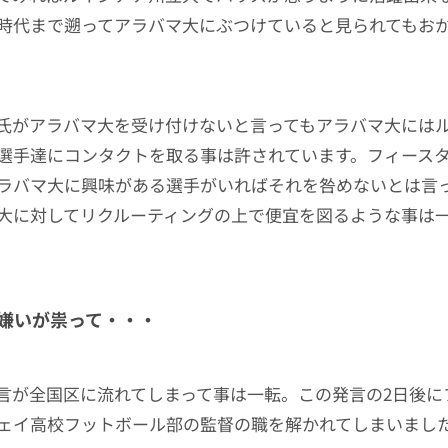
時代まで遡ってアラバマ大にぶつけていると見られてもお
。
氏がアラバマ大を受け付けないと言ってもアラバマ大には
選手達にコンタクトを取る事は許されています。フィース
ラバマ大に興味がある選手がいればそれを咎めないとは言
大に対してリクルーティングの上で便宜を図るような事は
。
嫌いが祟って・・・
言が全国区に流れてしまって事は一転。この発言の2日後に
ェイ高校フットボール部の監督の職を解かれてしまいまし