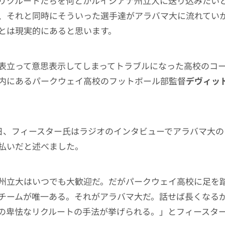
リクルートたちを何とかルイジアナ州立大に送り込みたい
、それと同時にそういった選手達がアラバマ大に流れてい
とは現実的にあると思います。
表立って意思表示してしまってトラブルになった高校のコ
内にあるパークウェイ高校のフットボール部監督
デヴィッ
5日、フィースター氏はラジオのインタビューでアラバマ大
払いだと述べました。
州立大はいつでも大歓迎だ。だがパークウェイ高校に足を
チームが唯一ある。それがアラバマ大だ。話せば長くなる
の卑怯なリクルートの手法が挙げられる。」とフィースタ