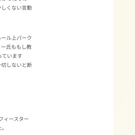
かしくない言動
ルール上パーク
ター氏ももし教
っています
一切しないと断
フィースター
た。