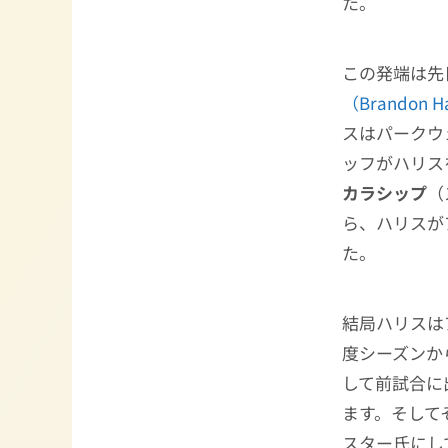
た。
この発端は先
（Brando
スはパークウ
ッフがハリス
カラシップ
（
ら、ハリスが
た。
結局ハリスは
度シーズンか
して前試合に
ます。そして
スター氏にし