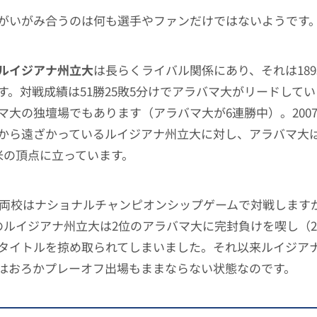
がいがみ合うのは何も選手やファンだけではないようです
ルイジアナ州立大
は長らくライバル関係にあり、それは189
す。対戦成績は51勝25敗5分けでアラバマ大がリードして
マ大の独壇場でもあります（アラバマ大が6連勝中）。200
から遠ざかっているルイジアナ州立大に対し、アラバマ大
米の頂点に立っています。
には両校はナショナルチャンピオンシップゲームで対戦します
のルイジアナ州立大は2位のアラバマ大に完封負けを喫し（2
タイトルを掠め取られてしまいました。それ以来ルイジア
はおろかプレーオフ出場もままならない状態なのです。