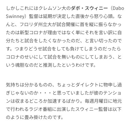
しかしこれにはクレムソン大の
ダボ・スウィニー
（Dabo
Swinney）監督は延期が決定した直後から怒り心頭。な
んと、フロリダ州立大が試合開催に首を縦に振らなかっ
たのは新型コロナが理由ではなく単にそれを言い訳に自
分たちと試合をしたくなかったのだ、と言い切ったので
す。つまりどうせ試合をしても負けてしまうのだったら
コロナのせいにして試合を無いものにしてしまおう、と
いう魂胆なのだと推測したというわけです。
気持ちは分かるものの、ちょっとダイレクトに物申し過
ぎじゃないのか・・・と思っていましたが彼のテンショ
ンは収まるどころか加速するばかり。毎週月曜日に地元
で行われるラジオ番組に出演したスウィニー監督は以下
のように畳み掛けたのです。