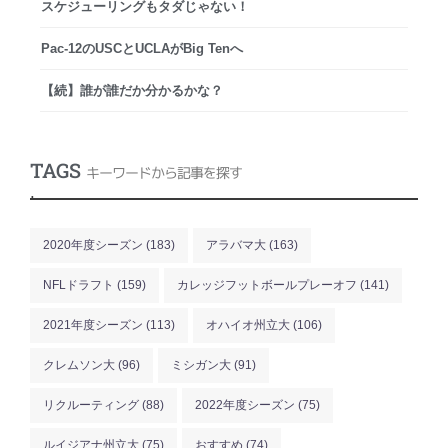
スケジューリングもタダじゃない！
Pac-12のUSCとUCLAがBig Tenへ
【続】誰が誰だか分かるかな？
TAGS
キーワードから記事を探す
.
2020年度シーズン
(183)
アラバマ大
(163)
NFLドラフト
(159)
カレッジフットボールプレーオフ
(141)
2021年度シーズン
(113)
オハイオ州立大
(106)
クレムソン大
(96)
ミシガン大
(91)
リクルーティング
(88)
2022年度シーズン
(75)
ルイジアナ州立大
(75)
おすすめ
(74)