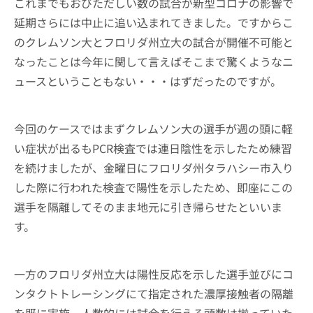
これまでもおびただしい数の試合が新型コロナの影響で
延期さらには中止に追い込まれてきました。ですからこ
のクレムソン大とフロリダ州立大の試合が開催不可能と
なったことは今年に関して言えばそこまで驚くようなニ
ュースということもない・・・はずだったのですが。
今回のケースではまずクレムソン大の選手が週の頭に軽
い症状が出るもPCR検査では連日陰性を示したため練習
を続けましたが、金曜日にフロリダ州タラハシー市入り
した際に行われた検査で陽性を示したため、即座にこの
選手を隔離してそのまま地元に引き帰らせたといいま
す。
一方のフロリダ州立大は陽性反応を示した選手並びにコ
ンタクトトレーシングにて指定された濃厚接触者の隔離
を既に実施。人数的には試合を行える頭数は揃っていた