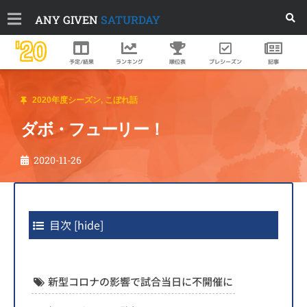
ANY GIVEN
SATURDAY
'20
順位表
プレシーズン
予定/結果
ランキング
記事
2020年度シーズン
,
こぼれ話
ダボ・フューリー！
2020-11-26
目次
[
hide
]
新型コロナの影響で試合当日に不開催に