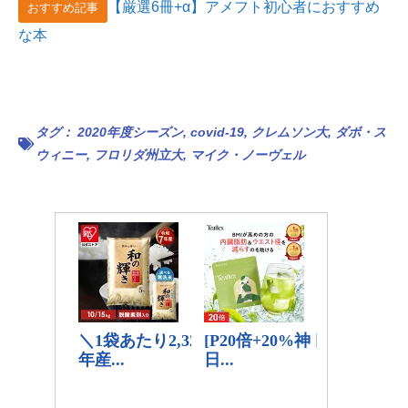
【厳選6冊+α】アメフト初心者におすすめ
おすすめ記事
な本
タグ：
2020年度シーズン
,
covid-19
,
クレムソン大
,
ダボ・ス
ウィニー
,
フロリダ州立大
,
マイク・ノーヴェル