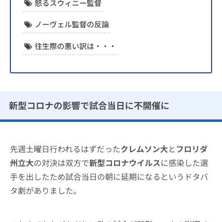
怒るスウィニー監督
ノーヴェル監督の反論
往生際の悪い訳は・・・
新型コロナの影響で試合当日に不開催に
先週土曜日行われるはずだった
クレムソン大
と
フロリダ
州立大
の対決は双方で
新型コロナウイルス
に感染した選
手を出したため試合当日の朝に延期になるというドタバ
タ劇がありました。