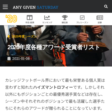
ANY GIVEN
SATURDAY
'20
順位表
プレシーズン
予定/結果
ランキング
記事
2020年度シーズン
2020年度各種アワード受賞者リスト
2021-01-08
カレッジフットボール界において最も栄誉ある個人賞は
言わずと知れた
ハイズマントロフィー
です。しかしそれ
以外にもポジションごとの最優秀選手賞などは存在し、
シーズン中それぞれのポジションで最も活躍した選手た
ちにそれらのアワードが贈られることになっています。