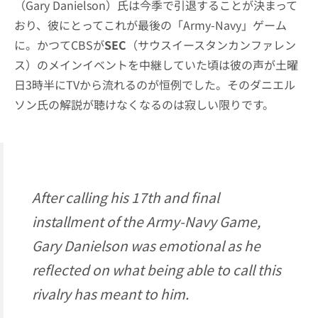
（Gary Danielson）氏は今季で引退することが決まって
おり、彼にとってこれが最後の「Army-Navy」ゲーム
に。かつてCBSが
SEC
（サウスイースタンカンファレン
ス）のメインイベントを中継していた頃は彼の声が土曜
日3時半にTVから流れるのが恒例でした。そのダニエル
ソン氏の解説が聴けなくなるのは寂しい限りです。
After calling his 17th and final
installment of the Army-Navy Game,
Gary Danielson was emotional as he
reflected on what being able to call this
rivalry has meant to him.