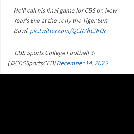
He'll call his final game for CBS on New
Year's Eve at the Tony the Tiger Sun
Bowl.
pic.twitter.com/QCR7hCRrOr
— CBS Sports College Football 🏈
(@CBSSportsCFB)
December 14, 2025