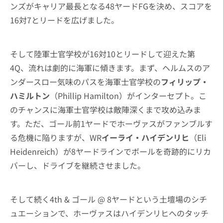
ンズがキャリア最長となる48ヤードFGを決め、スコアを
16対7とリードを広げました。
そして陸軍士官学校が16対10とリードして迎えた第
4Q、流れは劇的に海軍に傾きます。まず、ヘルムスのア
ンダースロー気味のパスを海軍士官学校の
フィリップ・
ハミルトン
（Phillip Hamilton）がインターセプト。こ
のチャンスに海軍士官学校は敵陣深くまで攻め込みま
す。ただ、ゴール前1ヤードでホーヴァスがファンブルす
る危機に陥りますが、WR
イーライ・ハイデンリヒ
（Eli
Heidenreich）が8ヤードラインでボールを奇跡的にリカ
バーし、ドライブを継続させました。
そして続く4th & ゴール @ 8ヤードという土壇場のシチ
ュエーションで、ホーヴァスはハイデンリヒへのタッチ