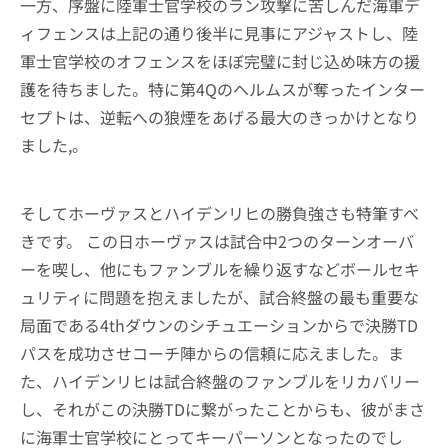
一方、序盤に陸軍士官学校のラン攻撃に苦しんだ海軍デ
ィフェンスは上記の通り後半に見事にアジャストし、陸
軍士官学校のオフェンスをほぼ完璧に封じ込め味方の援
護を待ちました。特に第4Qのヘルムスが奪ったインター
セプトは、逆転への狼煙をあげる最大のきっかけとなり
ました,。
そしてホーヴァスとハイデンリヒの勝負強さも特筆すべ
きです。 この日ホーヴァスは試合中2つのターンオーバ
ーを喫し、他にもファンブルを繰り返すなどボールセキ
ュリティに問題を抱えましたが、試合終盤の最も重要な
局面である4thダウンのシチュエーションからで決勝TD
パスを成功させコーチ陣からの信頼に応えました。ま
た、ハイデンリヒは試合終盤のファンブルをリカバリー
し、それがこの決勝TDに繋がったことからも、彼がまさ
に海軍士官学校にとってキーパーソンとなったのでし