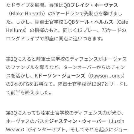
たドライブを展開。最後はQB
ブレイク・ホーヴァス
（Blake Horvath）の5ヤードランで先制点を挙げまし
た。しかし、陸軍士官学校もQB
ケール・ヘルムス
（Cale
Hellums）の指揮のもと、同じく13プレー、75ヤードの
ロングドライブで即座に同点に追いつきます。
第2Qに入ると陸軍士官学校のディフェンスがホーヴァス
のファンブルを奪うなど、ターンオーバーからのチャン
スを活かし、K
ドーソン・ジョーンズ
（Dawson Jones）
の2本のFGをお膳立て。陸軍士官学校が13対7とリードし
て前半を終えました。
第3Qに入っても陸軍士官学校のディフェンス力が光り、
ホーヴァスのパスを
ジャスティン・ウィーバー
（Justin
Weaver）がインターセプト。そしてそれを起点にジョー