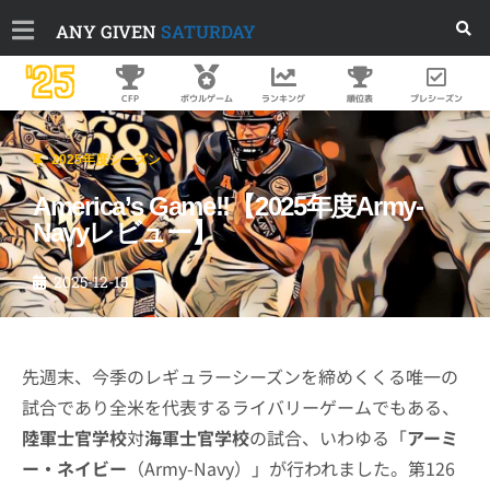
ANY GIVEN
SATURDAY
'25
順位表
プレシーズン
CFP
ボウルゲーム
ランキング
2025年度シーズン
America’s Game!!【2025年度Army-
Navyレビュー】
2025-12-15
先週末、今季のレギュラーシーズンを締めくくる唯一の
試合であり全米を代表するライバリーゲームでもある、
陸軍士官学校
対
海軍士官学校
の試合、いわゆる「
アーミ
ー・ネイビー
（Army-Navy）」が行われました。第126