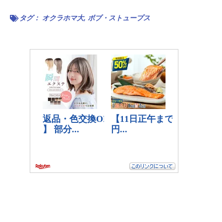
タグ：
オクラホマ大
,
ボブ・ストュープス