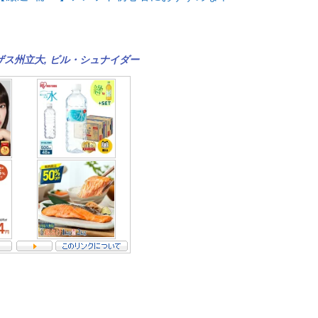
ザス州立大
,
ビル・シュナイダー