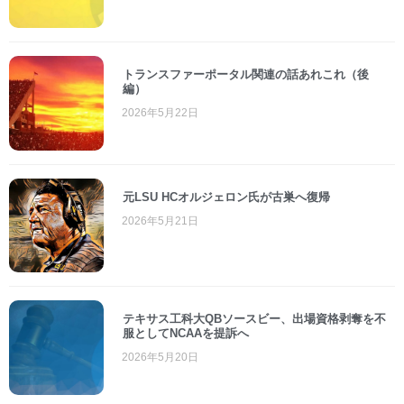
トランスファーポータル関連の話あれこれ（後
編）
2026年5月22日
元LSU HCオルジェロン氏が古巣へ復帰
2026年5月21日
テキサス工科大QBソースビー、出場資格剥奪を不
服としてNCAAを提訴へ
2026年5月20日