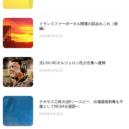
トランスファーポータル関連の話あれこれ（後
編）
2026年5月22日
元LSU HCオルジェロン氏が古巣へ復帰
2026年5月21日
テキサス工科大QBソースビー、出場資格剥奪を不
服としてNCAAを提訴へ
2026年5月20日