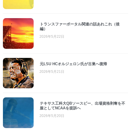
トランスファーポータル関連の話あれこれ（後
編）
2026年5月22日
元LSU HCオルジェロン氏が古巣へ復帰
2026年5月21日
テキサス工科大QBソースビー、出場資格剥奪を不
服としてNCAAを提訴へ
2026年5月20日