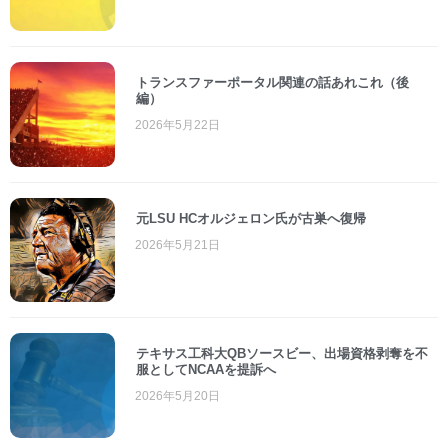
トランスファーポータル関連の話あれこれ（後
編）
2026年5月22日
元LSU HCオルジェロン氏が古巣へ復帰
2026年5月21日
テキサス工科大QBソースビー、出場資格剥奪を不
服としてNCAAを提訴へ
2026年5月20日