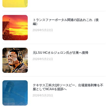
トランスファーポータル関連の話あれこれ（後
編）
2026年5月22日
元LSU HCオルジェロン氏が古巣へ復帰
2026年5月21日
テキサス工科大QBソースビー、出場資格剥奪を不
服としてNCAAを提訴へ
2026年5月20日