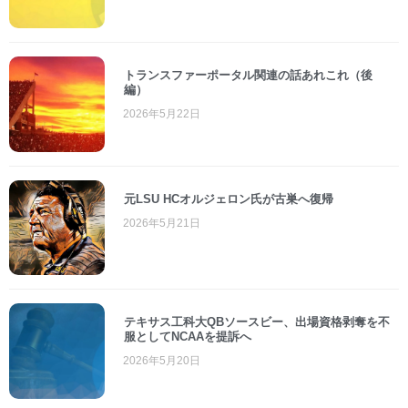
トランスファーポータル関連の話あれこれ（後
編）
2026年5月22日
元LSU HCオルジェロン氏が古巣へ復帰
2026年5月21日
テキサス工科大QBソースビー、出場資格剥奪を不
服としてNCAAを提訴へ
2026年5月20日