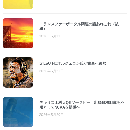
トランスファーポータル関連の話あれこれ（後
編）
2026年5月22日
元LSU HCオルジェロン氏が古巣へ復帰
2026年5月21日
テキサス工科大QBソースビー、出場資格剥奪を不
服としてNCAAを提訴へ
2026年5月20日