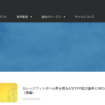
ドラフト
音声配信
過去のシーズン
サイトについて
カレッジフットボール界を揺るがすCFP拡大論争とSEC
（後編）
2026年6月4日