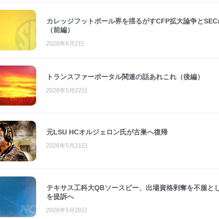
カレッジフットボール界を揺るがすCFP拡大論争とSEC
（前編）
2026年6月2日
トランスファーポータル関連の話あれこれ（後編）
2026年5月22日
元LSU HCオルジェロン氏が古巣へ復帰
2026年5月21日
テキサス工科大QBソースビー、出場資格剥奪を不服とし
を提訴へ
2026年5月20日