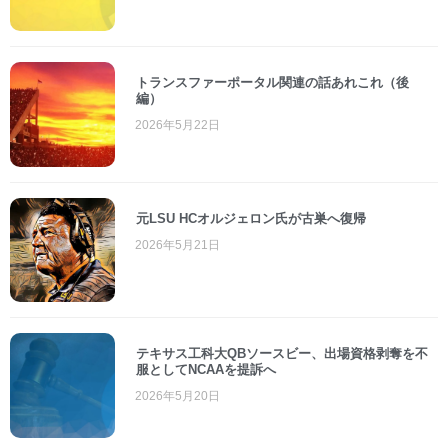
トランスファーポータル関連の話あれこれ（後
編）
2026年5月22日
元LSU HCオルジェロン氏が古巣へ復帰
2026年5月21日
テキサス工科大QBソースビー、出場資格剥奪を不
服としてNCAAを提訴へ
2026年5月20日