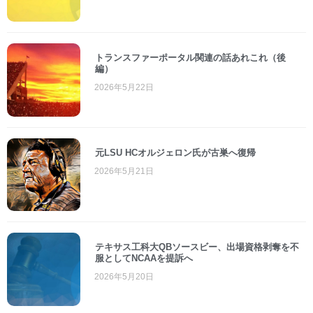
トランスファーポータル関連の話あれこれ（後
編）
2026年5月22日
元LSU HCオルジェロン氏が古巣へ復帰
2026年5月21日
テキサス工科大QBソースビー、出場資格剥奪を不
服としてNCAAを提訴へ
2026年5月20日