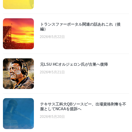
トランスファーポータル関連の話あれこれ（後
編）
2026年5月22日
元LSU HCオルジェロン氏が古巣へ復帰
2026年5月21日
テキサス工科大QBソースビー、出場資格剥奪を不
服としてNCAAを提訴へ
2026年5月20日