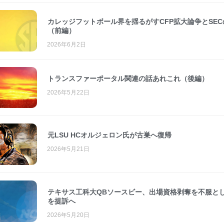
カレッジフットボール界を揺るがすCFP拡大論争とSEC
（前編）
2026年6月2日
トランスファーポータル関連の話あれこれ（後編）
2026年5月22日
元LSU HCオルジェロン氏が古巣へ復帰
2026年5月21日
テキサス工科大QBソースビー、出場資格剥奪を不服とし
を提訴へ
2026年5月20日