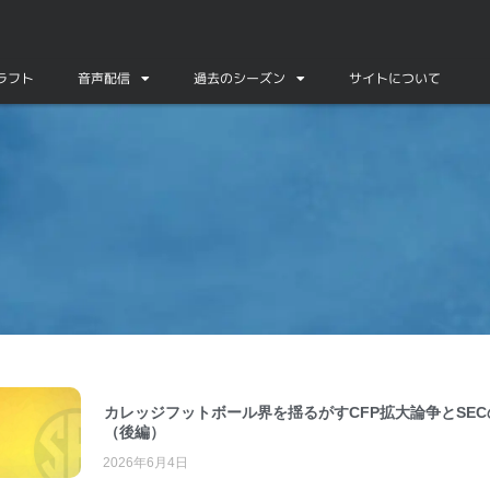
ドラフト
音声配信
過去のシーズン
サイトについて
カレッジフットボール界を揺るがすCFP拡大論争とSEC
（後編）
2026年6月4日