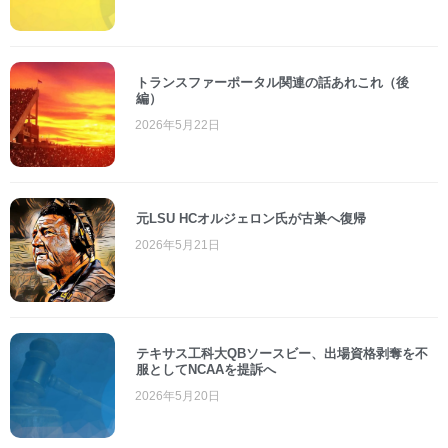
トランスファーポータル関連の話あれこれ（後
編）
2026年5月22日
元LSU HCオルジェロン氏が古巣へ復帰
2026年5月21日
テキサス工科大QBソースビー、出場資格剥奪を不
服としてNCAAを提訴へ
2026年5月20日