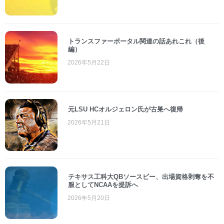
トランスファーポータル関連の話あれこれ（後
編）
2026年5月22日
元LSU HCオルジェロン氏が古巣へ復帰
2026年5月21日
テキサス工科大QBソースビー、出場資格剥奪を不
服としてNCAAを提訴へ
2026年5月20日