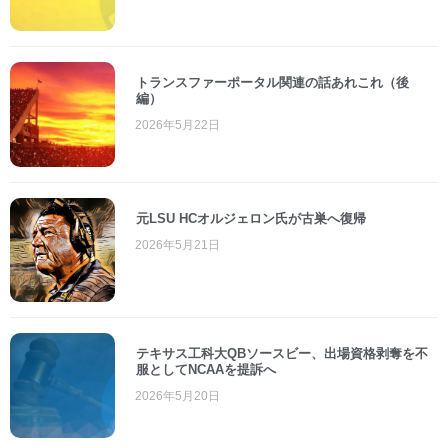
トランスファーポータル関連の話あれこれ（後
編）
2026年5月22日
元LSU HCオルジェロン氏が古巣へ復帰
2026年5月21日
テキサス工科大QBソースビー、出場資格剥奪を不
服としてNCAAを提訴へ
2026年5月20日