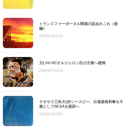
トランスファーポータル関連の話あれこれ（後
編）
2026年5月22日
元LSU HCオルジェロン氏が古巣へ復帰
2026年5月21日
テキサス工科大QBソースビー、出場資格剥奪を不
服としてNCAAを提訴へ
2026年5月20日