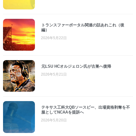
トランスファーポータル関連の話あれこれ（後
編）
2026年5月22日
元LSU HCオルジェロン氏が古巣へ復帰
2026年5月21日
テキサス工科大QBソースビー、出場資格剥奪を不
服としてNCAAを提訴へ
2026年5月20日