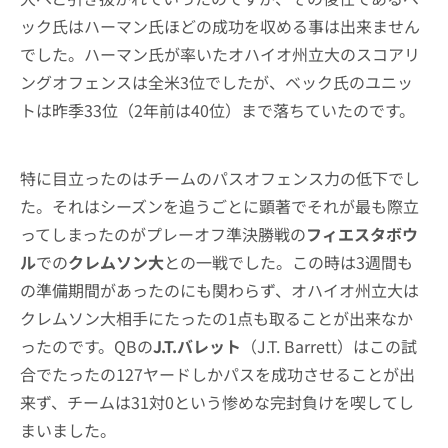
ック氏はハーマン氏ほどの成功を収める事は出来ません
でした。ハーマン氏が率いたオハイオ州立大のスコアリ
ングオフェンスは全米3位でしたが、ベック氏のユニッ
トは昨季33位（2年前は40位）まで落ちていたのです。
特に目立ったのはチームのパスオフェンス力の低下でし
た。それはシーズンを追うごとに顕著でそれが最も際立
ってしまったのがプレーオフ準決勝戦の
フィエスタボウ
ル
での
クレムソン大
との一戦でした。この時は3週間も
の準備期間があったのにも関わらず、オハイオ州立大は
クレムソン大相手にたったの1点も取ることが出来なか
ったのです。QBの
J.T.バレット
（J.T. Barrett）はこの試
合でたったの127ヤードしかパスを成功させることが出
来ず、チームは31対0という惨めな完封負けを喫してし
まいました。