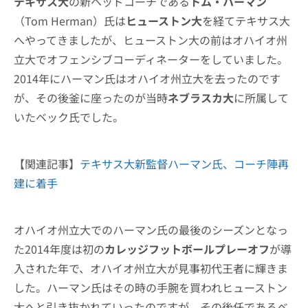
テキサス大
の新ヘッドコーチである
トム・ハーマン
（Tom Herman）氏は
ヒューストン大
を経てテキサス大
へやってきましたが、ヒューストン大の前はオハイオ州
立大でオフェンシブコーディネーターをしていました。
2014年にハーマン氏はオハイオ州立大を去ったのです
が、その後釜に座ったのが当時
ネブラスカ大
に所属して
いたベック氏でした。
【関連記事】
テキサス大新監督ハーマン氏、コーチ陣再
建に着手
オハイオ州立大でのハーマン氏の最後のシーズンとなっ
た2014年度は初の
カレッジフットボールプレーオフ
が導
入された年で、オハイオ州立大が見事初代王者に輝きま
した。ハーマン氏はその時の手腕を買われヒューストン
大へと引き抜かれていったのですが、その後任であるベ