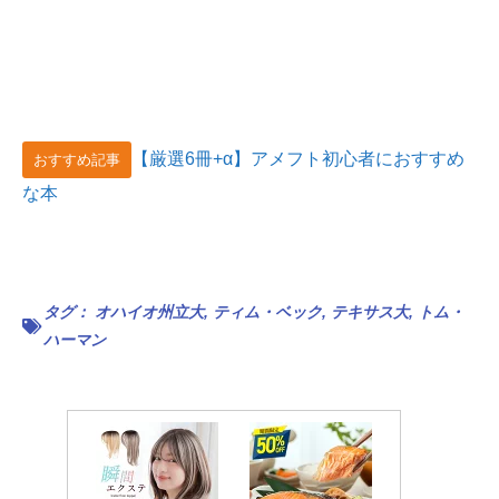
【厳選6冊+α】アメフト初心者におすすめ
おすすめ記事
な本
タグ：
オハイオ州立大
,
ティム・ベック
,
テキサス大
,
トム・
ハーマン