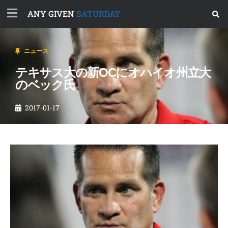
ANY GIVEN
SATURDAY
ニュース
テキサス大の新OCにオハイオ州立大
のベック氏
2017-01-17