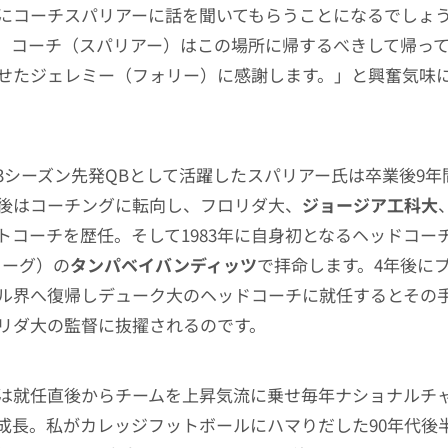
にコーチスパリアーに話を聞いてもらうことになるでしょ
。コーチ（スパリアー）はこの場所に帰するべきして帰っ
せたジェレミー（フォリー）に感謝します。」と興奮気味
3シーズン先発QBとして活躍したスパリアー氏は卒業後9年間
後はコーチングに転向し、フロリダ大、
ジョージア工科大
トコーチを歴任。そして1983年に自身初となるヘッドコー
リーグ）の
タンパベイバンディッツ
で拝命します。4年後に
ル界へ復帰しデューク大のヘッドコーチに就任するとその
リダ大の監督に抜擢されるのです。
は就任直後からチームを上昇気流に乗せ毎年ナショナルチ
成長。私がカレッジフットボールにハマりだした90年代後半