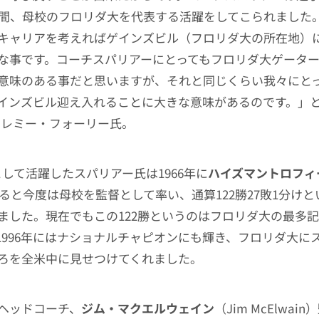
の間、母校のフロリダ大を代表する活躍をしてこられました
キャリアを考えればゲインズビル（フロリダ大の所在地）
な事です。コーチスパリアーにとってもフロリダ大ゲータ
意味のある事だと思いますが、それと同じくらい我々にと
インズビル迎え入れることに大きな意味があるのです。」
ェレミー・フォーリー氏。
として活躍したスパリアー氏は1966年に
ハイズマントロフィ
入ると今度は母校を監督として率い、通算122勝27敗1分け
ました。現在でもこの122勝というのはフロリダ大の最多
1996年にはナショナルチャピオンにも輝き、フロリダ大に
ろを全米中に見せつけてくれました。
ヘッドコーチ、
ジム・マクエルウェイン
（Jim McElwa