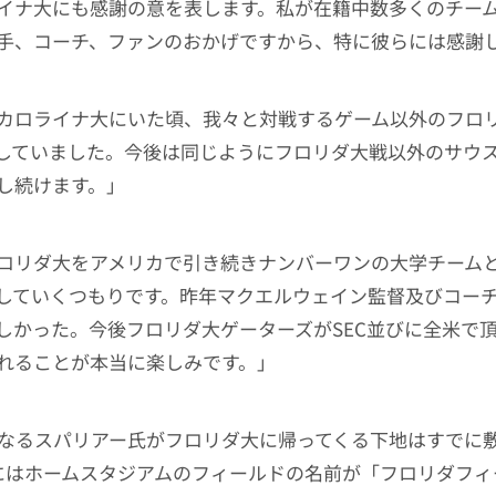
イナ大にも感謝の意を表します。私が在籍中数多くのチー
手、コーチ、ファンのおかげですから、特に彼らには感謝
カロライナ大にいた頃、我々と対戦するゲーム以外のフロ
していました。今後は同じようにフロリダ大戦以外のサウ
し続けます。」
ロリダ大をアメリカで引き続きナンバーワンの大学チーム
していくつもりです。昨年マクエルウェイン監督及びコー
しかった。今後フロリダ大ゲーターズがSEC並びに全米で
れることが本当に楽しみです。」
になるスパリアー氏がフロリダ大に帰ってくる下地はすでに
にはホームスタジアムのフィールドの名前が「フロリダフィ