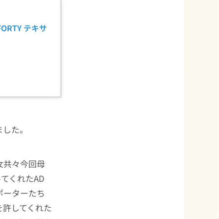
FORTY テキサ
ました。
女共々今回母
てくれたAD
ポーターたち
を許してくれた