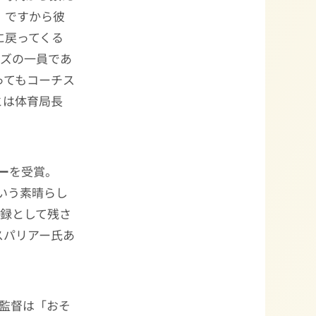
。ですから彼
に戻ってくる
ーズの一員であ
ってもコーチス
とは体育局長
ー
を受賞。
という素晴らし
記録として残さ
スパリアー氏あ
in）監督は「おそ