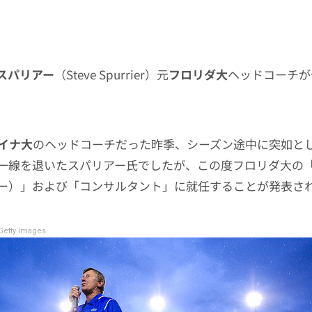
スパリアー
（Steve Spurrier）元
フロリダ大
ヘッドコーチが
イナ大
のヘッドコーチだった昨季、シーズン途中に突如と
一線を退いたスパリアー氏でしたが、この度フロリダ大の
ー）」および「コンサルタント」に就任することが発表さ
etty Images