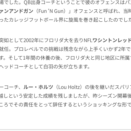
場でした。QB出身コーチということで彼のオフェンスはパ
ァンアンドガン
（Fun ‘N Gun）」オフェンスと呼ばれ、
ったカレッジフットボール界に旋風を巻き起こしたのでし
如として2002年にフロリダ大を去りNFL
ワシントンレッ
就任。プロレベルでの挑戦は残念ながら上手くいかず2年で
す。そして1年間の休養の後、フロリダ大と同じ地区に所属
ヘッドコーチとして白羽の矢が立ちます。
ーコーチ、
ルー・ホルツ
（Lou Holtz）の後を継いだスパ
越しという安定した成績を残しましたが、昨シーズン開幕後
ころでその責任をとって辞任するというショッキングな形