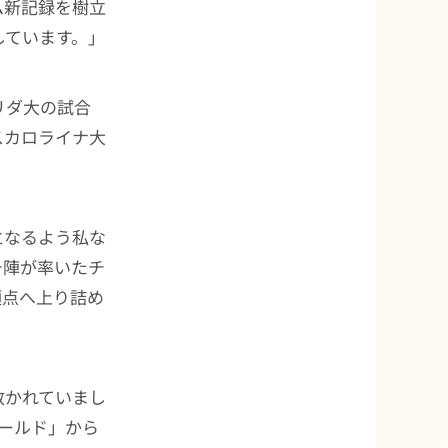
ム新記録を樹立
しています。」
リダ大の試合
スカロライナ大
となるよう私な
チ陣が率いたチ
頂点へ上り詰め
敷かれていまし
ールド」から