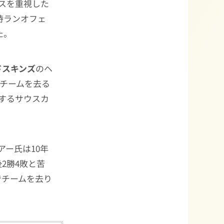
スを重視した
当時ランオフェ
た。
ドスキンズ
のヘ
チームを去る
するサウスカ
リアー氏は10年
2勝4敗と苦
でチームを去り