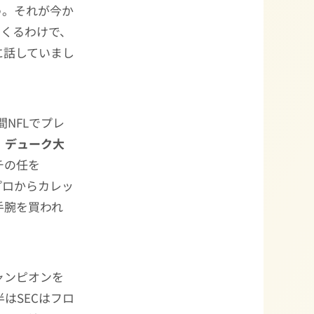
う。それが今か
てくるわけで、
に話していまし
NFLでプレ
、
デューク大
チの任を
プロからカレッ
手腕を買われ
ャンピオンを
はSECはフロ