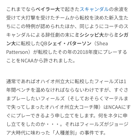
これまでなら
ベイラー大
で起きた
スキャンダル
の余波を
受けて大打撃を受けたチームから転校を決めた新入生た
ちにこの特例が認められたほか、同じようにコーチのス
キャンダルによる辞任劇の末に
ミシシッピ大
から
ミシガ
ン大
に転校したQB
シェイ・パターソン
（Shea
Patterson）が転校したその年の2018年度にプレーする
ことをNCAAから許されました。
通常であればオハイオ州立大に転校したフィールズは1
年間ベンチを温めなければならないわけですが、すぐさ
まプレーしたいフィールズ（そしておそらくマーテルま
で失ってしまったオハイオ州立大コーチ陣）はNCAAにす
ぐにプレーできるよう申し立てをします。何をネタに申
し立てをしたのか・・・。それはフィールズがジョージ
ア大時代に味わった「人種差別」の事件です。