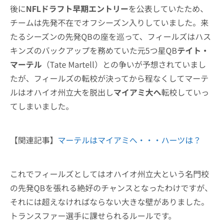
後に
NFLドラフト早期エントリー
を公表していたため、
チームは先発不在でオフシーズン入りしていました。来
たるシーズンの先発QBの座を巡って、フィールズはハス
キンズのバックアップを務めていた元5つ星QB
テイト・
マーテル
（Tate Martell）との争いが予想されていまし
たが、フィールズの転校が決ってから程なくしてマーテ
ルはオハイオ州立大を脱出し
マイアミ大へ
転校していっ
てしまいました。
【関連記事】
マーテルはマイアミへ・・・ハーツは？
これでフィールズとしてはオハイオ州立大という名門校
の先発QBを張れる絶好のチャンスとなったわけですが、
それには超えなければならない大きな壁がありました。
トランスファー選手に課せられるルールです。