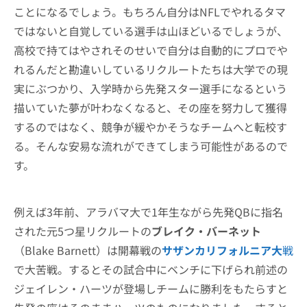
ことになるでしょう。もちろん自分はNFLでやれるタマ
ではないと自覚している選手は山ほどいるでしょうが、
高校で持てはやされそのせいで自分は自動的にプロでや
れるんだと勘違いしているリクルートたちは大学での現
実にぶつかり、入学時から先発スター選手になるという
描いていた夢が叶わなくなると、その座を努力して獲得
するのではなく、競争が緩やかそうなチームへと転校す
る。そんな安易な流れができてしまう可能性があるので
す。
例えば3年前、アラバマ大で1年生ながら先発QBに指名
された元5つ星リクルートの
ブレイク・バーネット
（Blake Barnett）は開幕戦の
サザンカリフォルニア大
戦
で大苦戦。するとその試合中にベンチに下げられ前述の
ジェイレン・ハーツが登場しチームに勝利をもたらすと