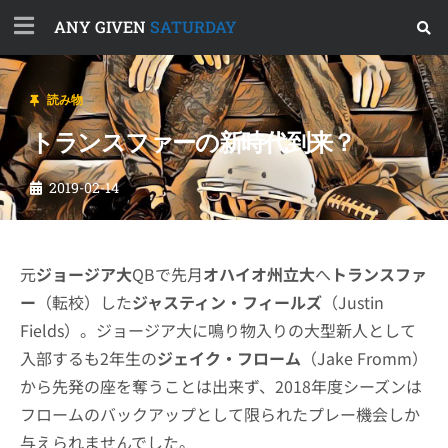
ANY GIVEN
SATURDAY
読み物
トランスファーの新時代到来？
2019-02-14
元
ジョージア大
QBで先月
オハイオ州立大
へ
トランスファ
ー
（転校）した
ジャスティン・フィールズ
（Justin
Fields）。ジョージア大に鳴り物入りの大型新人として
入部するも2年生の
ジェイク・フローム
（Jake Fromm）
から先発の座を奪うことは出来ず、2018年度シーズンは
フロームのバックアップとして限られたプレー機会しか
与えられませんでした。