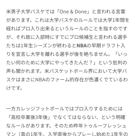
米男子大学バスケでは「One & Done」と言われる言葉
があります。これは大学バスケのルールでは大学1年間を
経ればプロ入り出来るというルールのことを指すのです
が、それ故に入部時にすでにプロ候補生と言われる選手
たちは1年生シーズンが終わると
NBA
の早期ドラフト入
りを宣言し大学を離れる選手が後を絶ちません。「いっ
たい何のために大学にやってきたんだ？」という批判の
声も聞かれます。米バスケットボール界において大学バ
スケはまさにNBAのファーム的存在が色濃くでているわ
けです。
一方カレッジフットボールではプロ入りするためには
「高校卒業後3年後」でなくてはならない、という明確
なルールがあります。そのため昨年トゥルーフレッシュ
マン（真の1年生、入学直後からプレーし始めた1年生の