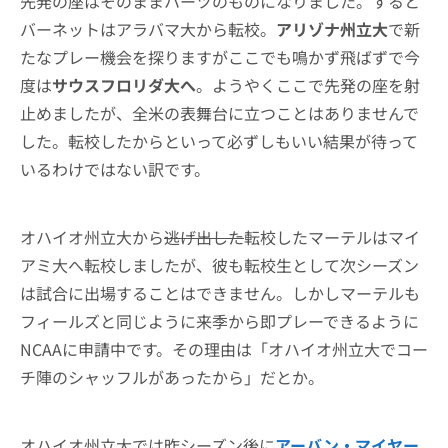
先発の座はそのままハーツのものになりました。すると
バーネットはアラバマ大から転校。
アリゾナ州立大
で新
たなプレー機会を探りますがここでも鳴かず飛ばずで今
度は
サウスフロリダ大へ
。ようやくここで先発の座を射
止めましたが、全米の表舞台に立つことはありませんで
した。転校したからといって必ずしもいい結果が待って
いるわけではない訳です。
オハイオ州立大から
逃げ出した
転校したマーテルはマイ
アミ大へ転校しましたが、彼も転校生として次シーズン
は試合に出場することはできません。しかしマーテルも
フィールズと同じように来季から即プレーできるように
NCAAに申請中です。その理由は「オハイオ州立大でコー
チ陣のシャッフルがあったから」だとか。
オハイオ州立大では昨シーズン後に
アーバン・マイヤー