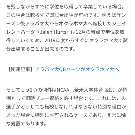
を残しながらすでに学位を取得して卒業している場合。
この場合は転校先で即試合出場が可能です。例えば昨シ
ーズン後
アラバマ大
から
オクラホマ大
へ転校した
ジェイ
レン・ハーツ
（Jalen Hurts）は12月の時点で学位を取
得しているため、2019年度からすぐにオクラホマ大で試
合出場することが出来るのです。
【関連記事】
アラバマ大QBハーツがオクラホマ大へ
そしてもう1つの例外はNCAA（全米大学体育協会）が特
例として即時プレー資格を許す場合です。これにはこの
選手がどうしても転校しなければならない特別な理由が
あった場合に特別に許可されるケースであり、非常に稀
な処置であります。