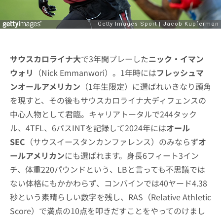
サウスカロライナ大
で3年間プレーした
ニック・イマン
ウォリ
（Nick Emmanwori）。1年時には
フレッシュマ
ンオールアメリカン
（1年生限定）に選ばれいきなり頭角
を現すと、その後もサウスカロライナ大ディフェンスの
中心人物として君臨。キャリアトータルで244タック
ル、4TFL、6パスINTを記録して2024年には
オール
SEC
（サウスイースタンカンファレンス）のみならず
オ
ールアメリカン
にも選ばれます。身長6フィート3イン
チ、体重220パウンドという、LBと言っても不思議では
ない体格にもかかわらず、コンバインでは40ヤード4.38
秒という素晴らしい数字を残し、RAS（Relative Athletic
Score）で満点の10点を叩きだすことをやってのけまし