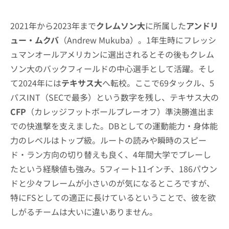
2021年から2023年まで
クレムソン大
に所属した
アンドリ
ュー・ムクバ
（Andrew Mukuba）。1年生時にフレッシ
ュマンオールアメリカンに選出されるとその後もクレム
ソン大のバックフィールドの中心選手として活躍。そし
て2024年には
テキサス大
へ転校。ここで69タックル、5
パスINT（SECで最多）という数字を残し、テキサス大の
CFP
（カレッジフットボールプレーオフ）準決勝進出ま
での快進撃を支えました。DBとしての運動能力・身体能
力のレベルはトップ級。ルートの読みや瞬時のスピー
ド・ラン方向の切り替えも良く、4年間大学でプレーし
たという経験値も強み。5フィート11インチ、186パウン
ドと少々フレームが小さいのが気になるところですが、
特にFSとしての適正に長けているということで、彼を欲
しがるチームは大いに違いありません。