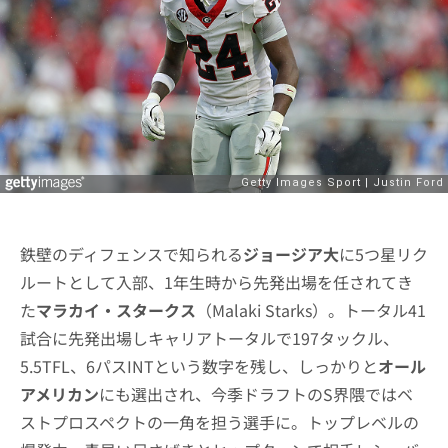
鉄壁のディフェンスで知られる
ジョージア大
に5つ星リク
ルートとして入部、1年生時から先発出場を任されてき
た
マラカイ・スタークス
（Malaki Starks）。トータル41
試合に先発出場しキャリアトータルで197タックル、
5.5TFL、6パスINTという数字を残し、しっかりと
オール
アメリカン
にも選出され、今季ドラフトのS界隈ではベ
ストプロスペクトの一角を担う選手に。トップレベルの