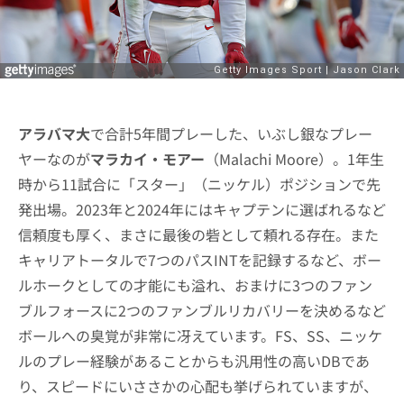
アラバマ大
で合計5年間プレーした、いぶし銀なプレー
ヤーなのが
マラカイ・モアー
（Malachi Moore）。1年生
時から11試合に「スター」（ニッケル）ポジションで先
発出場。2023年と2024年にはキャプテンに選ばれるなど
信頼度も厚く、まさに最後の砦として頼れる存在。また
キャリアトータルで7つのパスINTを記録するなど、ボー
ルホークとしての才能にも溢れ、おまけに3つのファン
ブルフォースに2つのファンブルリカバリーを決めるなど
ボールへの臭覚が非常に冴えています。FS、SS、ニッケ
ルのプレー経験があることからも汎用性の高いDBであ
り、スピードにいささかの心配も挙げられていますが、