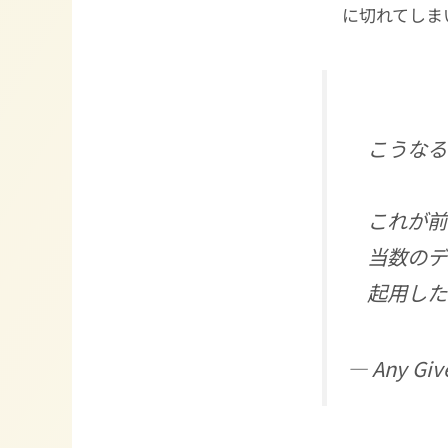
に切れてしま
こうなる
これが前
当数のデ
起用し
— Any Giv