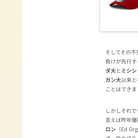
そしてその不
負けが先行す
ダ大
と
ミシシ
ガン大
以来と
ことはできま
しかしそれで
言えば昨年優
ロン
（Ed 