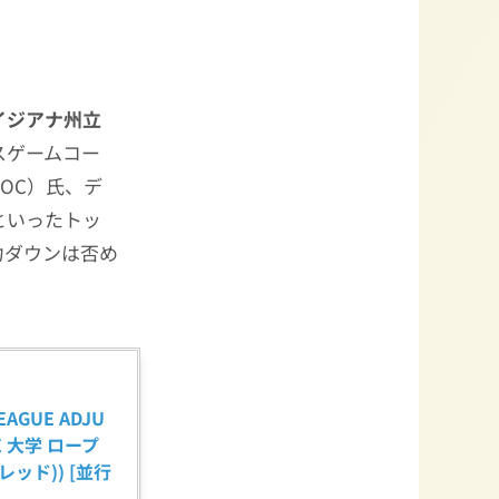
イジアナ州立
スゲームコー
OC）氏、デ
）氏といったトッ
力ダウンは否め
EAGUE ADJU
GE 大学 ロープ
レッド)) [並行