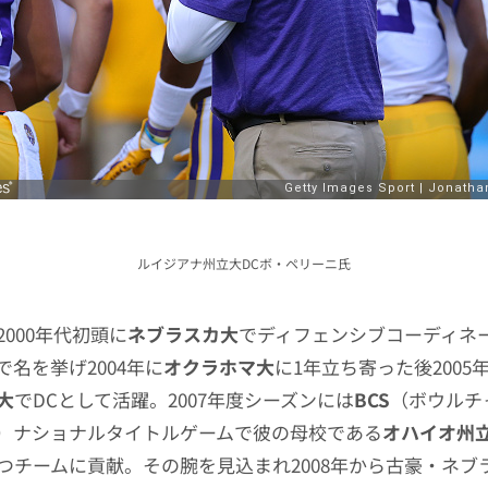
ルイジアナ州立大DCボ・ペリーニ氏
000年代初頭に
ネブラスカ大
でディフェンシブコーディネー
名を挙げ2004年に
オクラホマ大
に1年立ち寄った後2005
大
でDCとして活躍。2007年度シーズンには
BCS
（ボウルチ
）ナショナルタイトルゲームで彼の母校である
オハイオ州
つチームに貢献。その腕を見込まれ2008年から古豪・ネブ