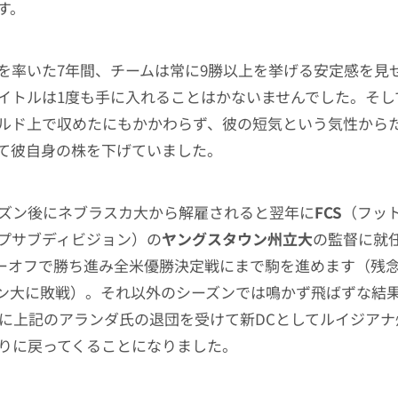
す。
を率いた7年間、チームは常に9勝以上を挙げる安定感を見
イトルは1度も手に入れることはかないませんでした。そし
ルド上で収めたにもかかわらず、彼の短気という気性から
て彼自身の株を下げていました。
シーズン後にネブラスカ大から解雇されると翌年に
FCS
（フッ
プサブディビジョン）の
ヤングスタウン州立大
の監督に就任
レーオフで勝ち進み全米優勝決定戦にまで駒を進めます（残
ン大に敗戦）。それ以外のシーズンでは鳴かず飛ばずな結
年度に上記のアランダ氏の退団を受けて新DCとしてルイジアナ州
ぶりに戻ってくることになりました。