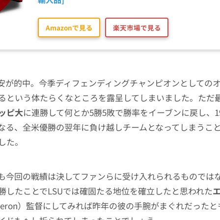
Amazonで見る
楽天市場で見る
安が的中。今季ディフェンディングチャンピオンとしての
るという体たらくなところを露呈してしまいました。ただ
ッピ大
に連勝して何とか5勝5敗で勝率をイーブンに戻し、19
なる、全米優勝の翌年に負け越しチームとなってしまうこ
した。
も今回の戦績は決してファンらに受け入れられるものでは
勝したことでLSUでは確固たる地位を確立したと思われた
Orgeron）監督にしてみれば昨年の彼の手腕がまぐれだった