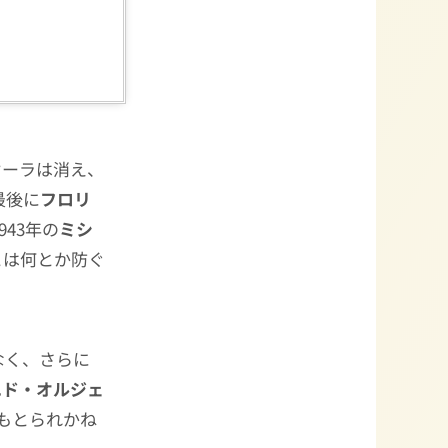
オーラは消え、
最後に
フロリ
43年の
ミシ
とは何とか防ぐ
なく、さらに
エド・オルジェ
ともとられかね