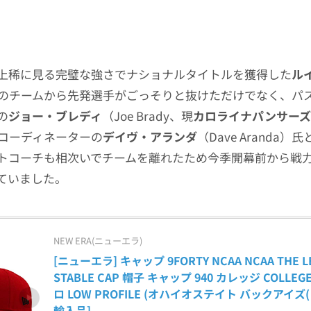
上稀に見る完璧な強さでナショナルタイトルを獲得した
ル
のチームから先発選手がごっそりと抜けただけでなく、パ
の
ジョー・ブレディ
（Joe Brady、現
カロライナパンサーズ
コーディネーターの
デイヴ・アランダ
（Dave Aranda
トコーチも相次いでチームを離れたため今季開幕前から戦
ていました。
NEW ERA(ニューエラ)
[ニューエラ] キャップ 9FORTY NCAA NCAA THE L
STABLE CAP 帽子 キャップ 940 カレッジ COLLE
ロ LOW PROFILE (オハイオステイト バックアイズ(
輸入品]