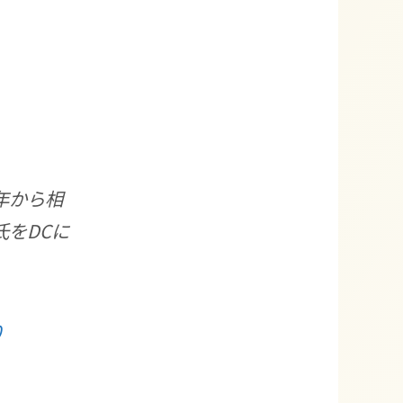
年から相
をDCに
0