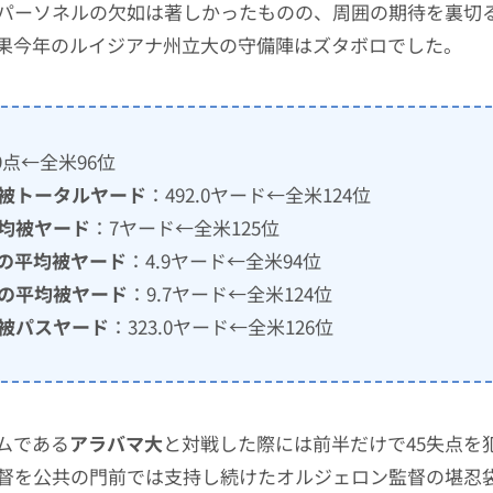
パーソネルの欠如は著しかったものの、周囲の期待を裏切
果今年のルイジアナ州立大の守備陣はズタボロでした。
.9点←全米96位
均被トータルヤード
：492.0ヤード←全米124位
均被ヤード
：7ヤード←全米125位
の平均被ヤード
：4.9ヤード←全米94位
ーの平均被ヤード
：9.7ヤード←全米124位
被パスヤード
：323.0ヤード←全米126位
ムである
アラバマ大
と対戦した際には前半だけで45失点を
督を公共の門前では支持し続けたオルジェロン監督の堪忍