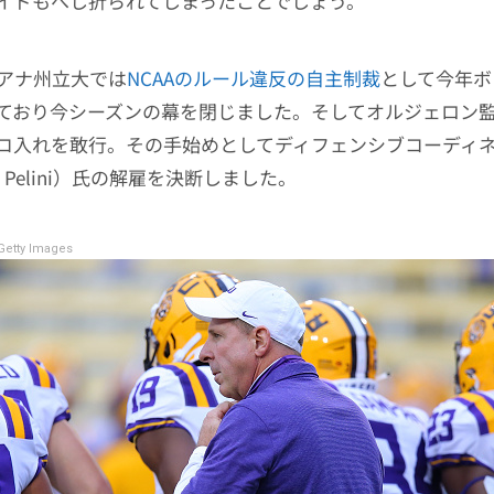
イドもへし折られてしまったことでしょう。
アナ州立大では
NCAAのルール違反の自主制裁
として今年ボ
ており今シーズンの幕を閉じました。そしてオルジェロン
コ入れを敢行。その手始めとしてディフェンシブコーディ
o Pelini）氏の解雇を決断しました。
etty Images