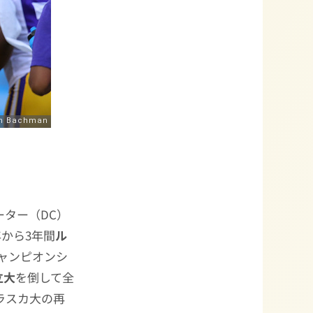
ター（DC）
年から3年間
ル
ャンピオンシ
立大
を倒して全
ラスカ大の再