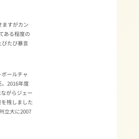
せますがカン
てある程度の
たびたび暴言
トボールチャ
。2016年度
念ながらジェー
果を残しました
立大に2007