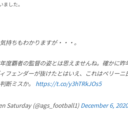
いました。
気持ちもわかりますが・・・。
年度覇者の監督の姿とは思えませんね。確かに昨
ィフェンダーが抜けたとはいえ、これはペリーニ氏
た判断ミスか。
https://t.co/y3hTRkJOs5
en Saturday (@ags_football1)
December 6, 202