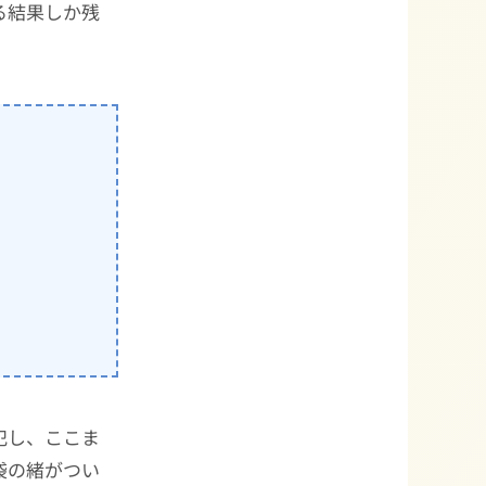
る結果しか残
犯し、ここま
袋の緒がつい