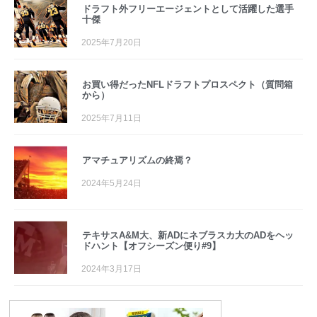
ドラフト外フリーエージェントとして活躍した選手
十傑
2025年7月20日
お買い得だったNFLドラフトプロスペクト（質問箱
から）
2025年7月11日
アマチュアリズムの終焉？
2024年5月24日
テキサスA&M大、新ADにネブラスカ大のADをヘッ
ドハント【オフシーズン便り#9】
2024年3月17日