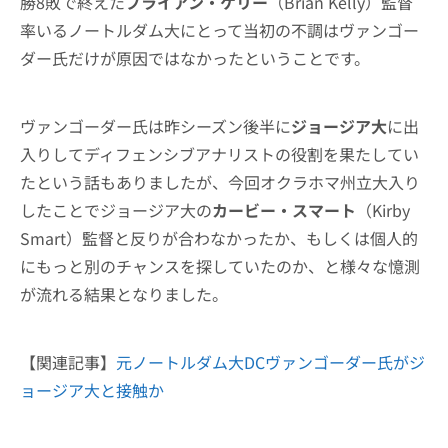
勝8敗で終えた
ブライアン・ケリー
（Brian Kelly）監督
率いるノートルダム大にとって当初の不調はヴァンゴー
ダー氏だけが原因ではなかったということです。
ヴァンゴーダー氏は昨シーズン後半に
ジョージア大
に出
入りしてディフェンシブアナリストの役割を果たしてい
たという話もありましたが、今回オクラホマ州立大入り
したことでジョージア大の
カービー・スマート
（Kirby
Smart）監督と反りが合わなかったか、もしくは個人的
にもっと別のチャンスを探していたのか、と様々な憶測
が流れる結果となりました。
【関連記事】
元ノートルダム大DCヴァンゴーダー氏がジ
ョージア大と接触か