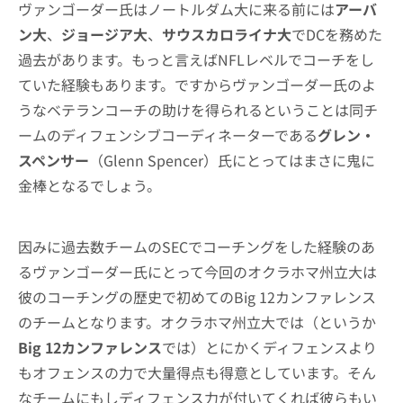
ヴァンゴーダー氏はノートルダム大に来る前には
アーバ
ン大
、
ジョージア大
、
サウスカロライナ大
でDCを務めた
過去があります。もっと言えばNFLレベルでコーチをし
ていた経験もあります。ですからヴァンゴーダー氏のよ
うなベテランコーチの助けを得られるということは同チ
ームのディフェンシブコーディネーターである
グレン・
スペンサー
（Glenn Spencer）氏にとってはまさに鬼に
金棒となるでしょう。
因みに過去数チームのSECでコーチングをした経験のあ
るヴァンゴーダー氏にとって今回のオクラホマ州立大は
彼のコーチングの歴史で初めてのBig 12カンファレンス
のチームとなります。オクラホマ州立大では（というか
Big 12カンファレンス
では）とにかくディフェンスより
もオフェンスの力で大量得点も得意としています。そん
なチームにもしディフェンス力が付いてくれば彼らもい