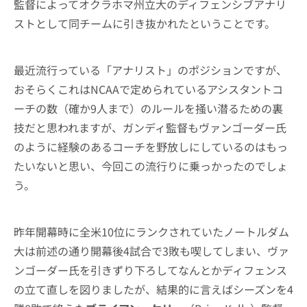
監督によってオクラホマ州立大のディフェンシブアナリ
ストとして同チームに引き抜かれたということです。
最近流行っている「アナリスト」のポジションですが、
おそらくこれはNCAAで定められているアシスタントコ
ーチの数（確か9人まで）のルールを掻い潜るための裏
技だと思われますが、ガンディ監督もヴァンゴーダー氏
のように経験のあるコーチを野放しにしているのはもっ
たいないと思い、今回この流行りに乗っかったのでしょ
う。
昨年開幕時に全米10位にランクされていたノートルダム
大は前述の通り開幕後4試合で3敗も喫してしまい、ヴァ
ンゴーダー氏を引きずり下ろしてなんとかディフェンス
の立て直しを図りましたが、結果的に言えばシーズンを4