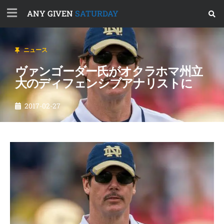
ANY GIVEN
SATURDAY
ニュース
ヴァンゴーダー氏がオクラホマ州立
大のディフェンシブアナリストに
2017-02-27