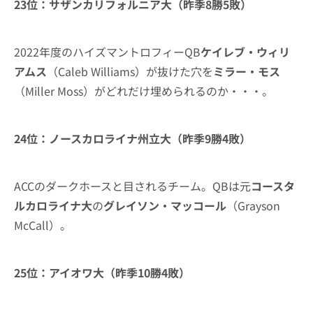
23位：サザンカリフォルニア大（昨季8勝5敗）
2022年度のハイズマントロフィーQB
ケイレブ・ウィリ
アムス
（Caleb Williams）が抜けた穴を
ミラー・モス
（Miller Moss）がどれだけ埋められるのか・・・。
24位：ノースカロライナ州立大（昨季9勝4敗）
ACCのダークホースと目されるチーム。QBは元
コースタ
ルカロライナ大
の
グレイソン・マッコール
（Grayson
McCall）。
25位：アイオワ大（昨季10勝4敗）