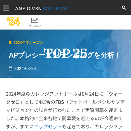
ANY GIVEN
SATURDAY
'24
ランキング
2024年度シーズン
APプレシーズンランキングを分析！
2024-08-25
2024年度のカレッジフットボールは8月24日に「
ウィー
クゼロ
」として4試合の
FBS
（フットボールボウルサブデ
ィビジョン）の試合が行われたことで実質開幕を迎えま
した。本格的に全米各地で開幕戦を迎えるのが今週末で
すが、すでに
アップセット
も起きており、カレッジフッ