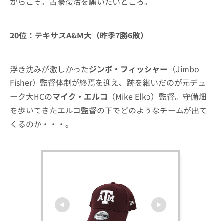
からこそ。古豪復活を願いたいところ。
20位：テキサスA&M大（昨季7勝6敗）
浮き沈みが激しかった
ジンボ・フィッシャー
（Jimbo
Fisher）監督体制が終焉を迎え、跡を継いだのが元デュ
ーク大HCの
マイク・エルコ
（Mike Elko）監督。守備畑
を歩いてきたエルコ監督の下でどのようなチームが出て
くるのか・・・。