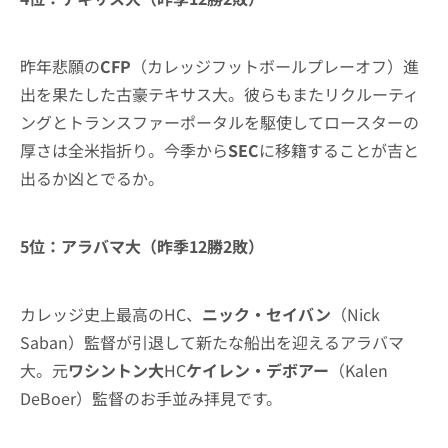
昨年悲願の
CFP
（カレッジフットボールプレーオフ）進
出を果たした古豪テキサス大。彼らもまたリクルーティ
ングとトランスファーポータルを駆使してロースターの
厚さは全米指折り。今季から
SEC
に移籍することが吉と
出るか凶とでるか。
5位：アラバマ大（昨季12勝2敗）
カレッジ史上最高のHC、
ニック・セイバン
（Nick
Saban）監督が引退して新たな船出を迎えるアラバマ
大。元
ワシントン大
HC
ケイレン・デボアー
（Kalen
DeBoer）監督のお手並み拝見です。