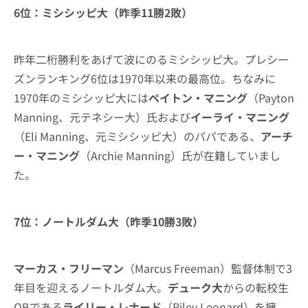
6位：ミシシッピ大（昨季11勝2敗）
昨年二桁勝利をあげて波にのるミシシッピ大。プレシー
ズンランキング6位は1970年以来の最高位。ちなみに
1970年のミシシッピ大には
ペイトン・マニング
（Payton
Manning、元テネシー大）氏および
イーライ・マニング
（Eli Manning、元ミシシッピ大）のパパである、
アーチ
ー・マニング
（Archie Manning）氏が在籍していまし
た。
7位：ノートルダム大（昨季10勝3敗）
マーカス・フリーマン
（Marcus Freeman）監督体制で3
年目を迎えるノートルダム大。
デューク大
からの転校生
QBである
ライリー・レナード
（Riley Leonard）を擁