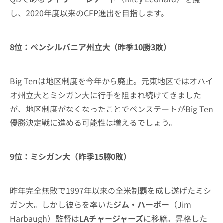
し、2020年度以来のCFP進出を目指します。
8位：ペンシルバニア州立大（昨季10勝3敗）
Big Tenは地区制度を今年から廃止。元東地区ではオハイ
オ州立大とミシガン大に行手を阻まれ続けてきました
が、地区制度がなくなったことでペンステートがBig Ten
優勝決定戦に進める可能性は増えるでしょう。
9位：ミシガン大（昨季15勝0敗）
昨年完全無敗で1997年以来の全米制覇を成し遂げたミシ
ガン大。しかし彼らを率いた
ジム・ハーボー
（Jim
Harbaugh）監督は
LAチャージャーズ
に移籍。昇格した