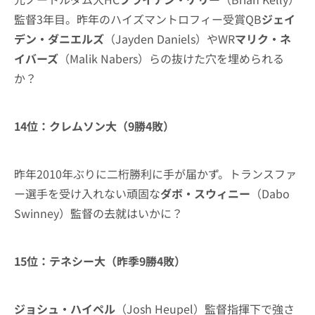
監督3年目。昨年のハイズマントロフィー受賞QB
ジェイ
デン・ダニエルズ
（Jayden Daniels）やWR
マリク・ネ
イバーズ
（Malik Nabers）らの抜けた穴を埋められる
か？
14位：クレムソン大（9勝4敗）
昨年2010年ぶりに二桁勝利に手が届かず。トランスファ
ー選手を受け入れない頑固な
ダボ・スウィニー
（Dabo
Swinney）監督の去就はいかに？
15位：テネシー大（昨季9勝4敗）
ジョシュ・ハイペル
（Josh Heupel）監督指揮下で強さ