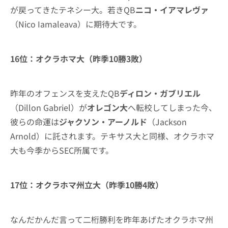
が戻ってきたテネシー大。若きQB
ニコ・イアマレヴァ
（Nico Iamaleava）に期待大です。
16位：オクラホマ大（昨季10勝3敗）
昨年のオフェンスを支えたQB
ディロン・ガブリエル
（Dillon Gabriel）が
オレゴン大
へ転校してしまった今、
彼らの命運は
ジャクソン・アーノルド
（Jackson
Arnold）に託されます。テキサス大と同様、オクラホマ
大も今季からSEC所属です。
17位：オクラホマ州立大（昨季10勝4敗）
なんだかんだ言って二桁勝利を昨年あげたオクラホマ州