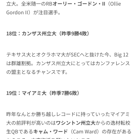
立大。全米随一のRB
オーリー・ゴードン・II
（Ollie
Gordon II）が注目選手。
18位：カンザス州立大（昨季9勝4敗）
テキサス大とオクラホマ大がSECへと抜けた今、Big 12
は群雄割拠。カンザス州立大にとってはカンファレンス
の盟主となるチャンスです。
19位：マイアミ大（昨季7勝6敗）
昨年なんとか勝ち越しレコードに持っていったマイアミ
大の前評判が高いのは
ワシントン州立大
からの逸材転校
生QBである
キャム・ワード
（Cam Ward）の存在がある