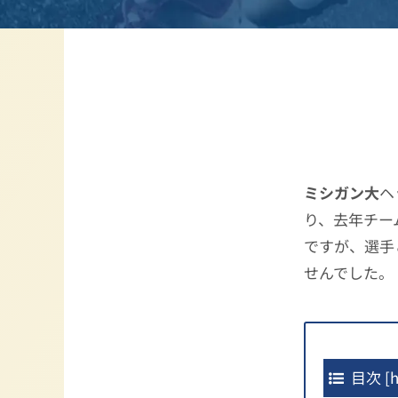
ミシガン大
ヘ
り、去年チー
ですが、選手
せんでした。
目次
[
h