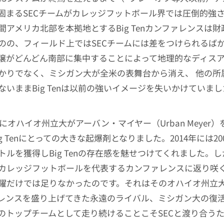
固まるSECチームがカレッジフットボール界では圧倒的強
アメリカ北部を本拠地とするBig Tenカンファレンスは財
のの、フィールド上ではSECチームには差をつけられるば
壌がどんどん南部に集中することによって地理的なディス
かりでなく、ミシガン大が全米の表舞台から消え、 他の所
ないままBig Tenは以前の強いイメージを失いかけていま
年にオハイオ州立大がアーバン・マイヤー（Urban Meyer
g Tenにとっての大きな起爆剤となりました。2014年には2
ルを獲得しBig Tenの存在感を魅せつけてくれました。しかし
カレッジフットボールを代表するカンファレンスに返り咲
躍だけでは足りなかったのです。それはそのオハイオ州立
レンスを盛り上げてきた永遠のライバル、ミシガン大の復活
のトップチームとして走り続けることこそSECと渡り合う