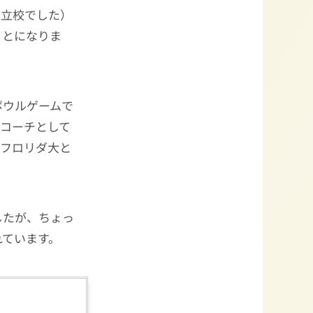
独立校でした）
ことになりま
ボウルゲームで
新コーチとして
、フロリダ大と
したが、ちょっ
れています。