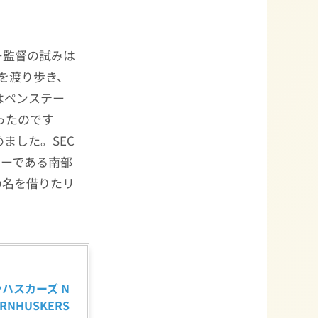
ー監督の試みは
を渡り歩き、
はペンステー
だったのです
ました。SEC
リーである南部
の名を借りたリ
ンハスカーズ N
ORNHUSKERS 