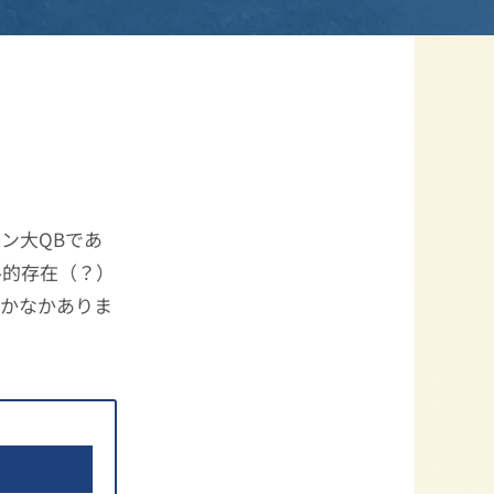
シガン大QBであ
ル的存在（？）
なかなかありま