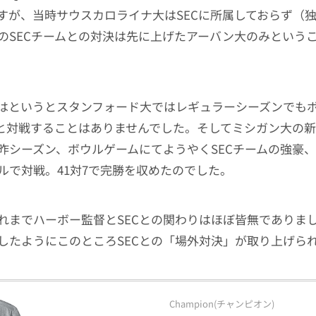
すが、当時サウスカロライナ大はSECに所属しておらず（
のSECチームとの対決は先に上げたアーバン大のみという
はというとスタンフォード大ではレギュラーシーズンでも
ムと対戦することはありませんでした。そしてミシガン大の
昨シーズン、ボウルゲームにてようやくSECチームの強豪
ルで対戦。41対7で完勝を収めたのでした。
れまでハーボー監督とSECとの関わりはほぼ皆無でありま
したようにこのところSECとの「場外対決」が取り上げら
Champion(チャンピオン)