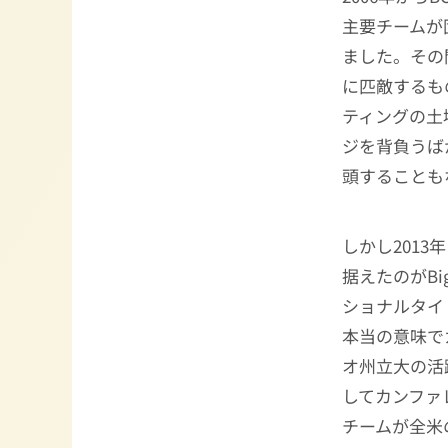
主要チームが
ました。その間
に匹敵するも
ティングの土
ジを背負うば
頭することも
しかし2013
据えたのがBi
ショナルタイト
本当の意味で
オ州立大の活
してカンファ
チームが全米