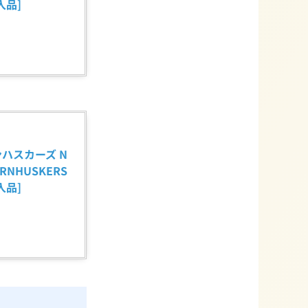
輸入品]
ンハスカーズ N
ORNHUSKERS 
輸入品]