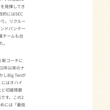
さを発揮してき
政的にはSEC
かり。リクルー
アンドバンテー
属チームも台
した。
）を新コーチに
002年以来のナ
Big Tenが
くにはオハイ
大と切磋琢磨
です。この2
ためには「最低