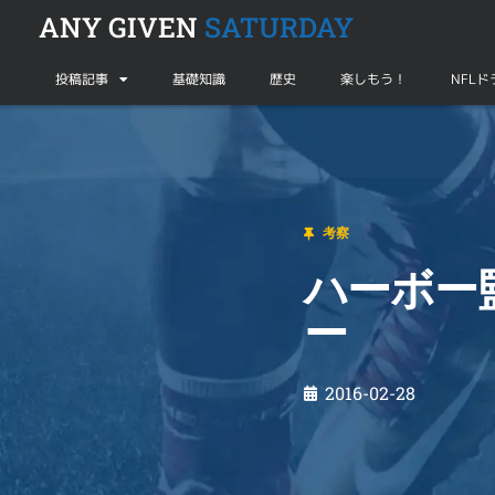
ANY GIVEN
SATURDAY
投稿記事
基礎知識
歴史
楽しもう！
NFL
考察
ハーボー監督 vs SEC – 新たななるライバリー
考察
ハーボー監
ー
2016-02-28