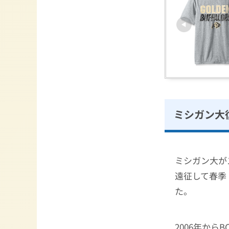
ミシガン大
ミシガン大が
遠征して春季
た。
2006年か